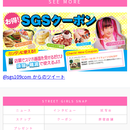
SEE MORE
@sgs109com からのツイート
STREET GIRLS SNAP
ニュース
インタビュー
試写会
スナップ
クーポン
原宿店舗
プレゼント