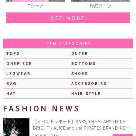
厚底ブーツ
ブーツ
SEE MORE
ITEM CATEGORIES
TOPS
OUTER
ONEPIECE
BOTTOMS
LEGWEAR
SHOES
BAG
ACCESSORIES
HAT
HAIR STYLE
FASHION NEWS
【イベントレポート】BABY, THE STARS SHINE
BRIGHT / ALICE and the PIRATES BRAND-NEW
COLLECTION in TOKYO
2026/02/04〜