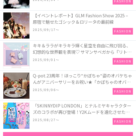
FASHION
【イベントレポート】GLM Fashion Show 2025 –
原宿で魅せたゴシック＆ロリータの最前線
2025/09/17〜
FASHION
キキ＆ララがキラキラ輝く星空を自由に飛び回る、
幻想的な世界観を表現♡ サマンサベガから『リトル
ツインスターズ』50周年アニバーサリーイヤー』を
2025/09/01〜
FASHION
記念したコレクションが登場
Q-pot.23周年！ほっこり“かぼちゃ“姿のオバケちゃ
んがアニバーサリーをお祝い★「かぼちゃのオバケ
ーキアクセサリー」が新発売！Q-pot CAFE.では
2025/09/06〜
FASHION
「かぼちゃのオバケーキプレート」も登場
「SKINNYDIP LONDON」とナルミヤキャラクター
ズのコラボが再び登場！Y2Kムードを進化させた新
作コレクションを発売♪
2025/08/27〜
FASHION