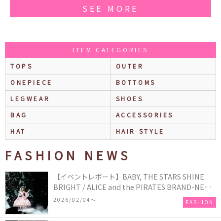
SEE MORE
ITEM CATEGORIES
TOPS
OUTER
ONEPIECE
BOTTOMS
LEGWEAR
SHOES
BAG
ACCESSORIES
HAT
HAIR STYLE
FASHION NEWS
【イベントレポート】BABY, THE STARS SHINE
BRIGHT / ALICE and the PIRATES BRAND-NEW
COLLECTION in TOKYO
2026/02/04〜
FASHION