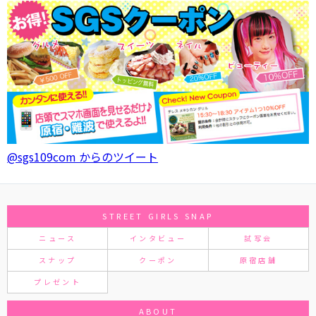
@sgs109com からのツイート
STREET GIRLS SNAP
ニュース
インタビュー
試写会
スナップ
クーポン
原宿店舗
プレゼント
ABOUT