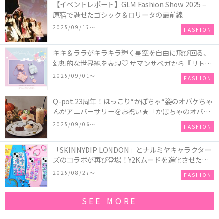
【イベントレポート】GLM Fashion Show 2025 –
原宿で魅せたゴシック＆ロリータの最前線
2025/09/17〜
FASHION
キキ＆ララがキラキラ輝く星空を自由に飛び回る、
幻想的な世界観を表現♡ サマンサベガから『リトル
ツインスターズ』50周年アニバーサリーイヤー』を
2025/09/01〜
FASHION
記念したコレクションが登場
Q-pot.23周年！ほっこり“かぼちゃ“姿のオバケちゃ
んがアニバーサリーをお祝い★「かぼちゃのオバケ
ーキアクセサリー」が新発売！Q-pot CAFE.では
2025/09/06〜
FASHION
「かぼちゃのオバケーキプレート」も登場
「SKINNYDIP LONDON」とナルミヤキャラクター
ズのコラボが再び登場！Y2Kムードを進化させた新
作コレクションを発売♪
2025/08/27〜
FASHION
SEE MORE