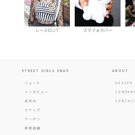
ロンT
スマフォカバー
キャップ
STREET GIRLS SNAP
ABOUT
ニュース
SGS109
インタビュー
COMPAN
試写会
CONTAC
スナップ
クーポン
原宿店舗