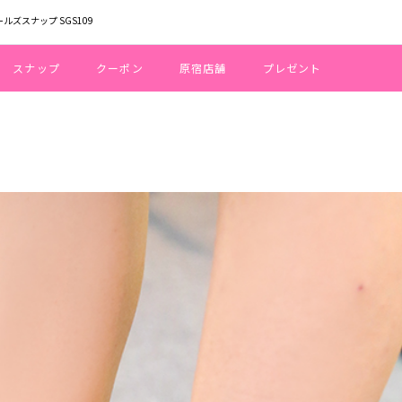
ールズスナップ SGS109
スナップ
クーポン
原宿店舗
プレゼント