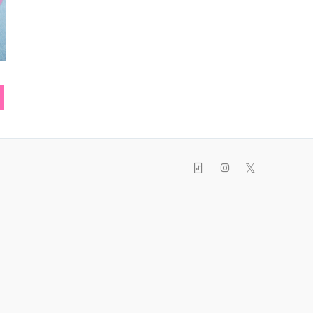
レースロンT
スマフォカバー
キャ
𝕏