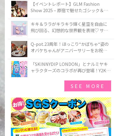
TOKYO
【イベントレポート】GLM Fashion
Show 2025 – 原宿で魅せたゴシック＆ロ
リータの最前線
キキ＆ララがキラキラ輝く星空を自由に
飛び回る、幻想的な世界観を表現♡ サマ
ンサベガから『リトルツインスターズ』
50周年アニバーサリーイヤー』を記念し
Q-pot.23周年！ほっこり“かぼちゃ“姿の
たコレクションが登場
オバケちゃんがアニバーサリーをお祝い
★「かぼちゃのオバケーキアクセサリ
ー」が新発売！Q-pot CAFE.では「かぼち
「SKINNYDIP LONDON」とナルミヤキ
ゃのオバケーキプレート」も登場
ャラクターズのコラボが再び登場！Y2Kム
ードを進化させた新作コレクションを発
売♪
SEE MORE