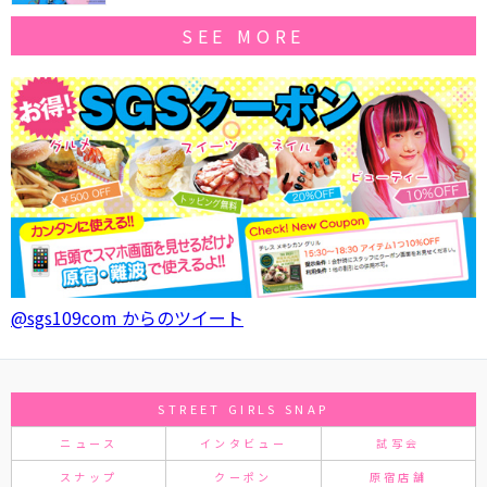
SEE MORE
@sgs109com からのツイート
STREET GIRLS SNAP
ニュース
インタビュー
試写会
スナップ
クーポン
原宿店舗