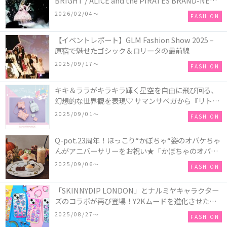
BRIGHT / ALICE and the PIRATES BRAND-NEW
COLLECTION in TOKYO
2026/02/04〜
FASHION
【イベントレポート】GLM Fashion Show 2025 –
原宿で魅せたゴシック＆ロリータの最前線
2025/09/17〜
FASHION
キキ＆ララがキラキラ輝く星空を自由に飛び回る、
幻想的な世界観を表現♡ サマンサベガから『リトル
ツインスターズ』50周年アニバーサリーイヤー』を
2025/09/01〜
FASHION
記念したコレクションが登場
Q-pot.23周年！ほっこり“かぼちゃ“姿のオバケちゃ
んがアニバーサリーをお祝い★「かぼちゃのオバケ
ーキアクセサリー」が新発売！Q-pot CAFE.では
2025/09/06〜
FASHION
「かぼちゃのオバケーキプレート」も登場
「SKINNYDIP LONDON」とナルミヤキャラクター
ズのコラボが再び登場！Y2Kムードを進化させた新
作コレクションを発売♪
2025/08/27〜
FASHION