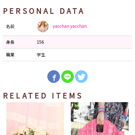
PERSONAL DATA
yacchan
yacchan
名前
身長
156
職業
学生
RELATED ITEMS