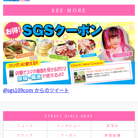
SEE MORE
@sgs109com からのツイート
STREET GIRLS SNAP
ニュース
インタビュー
試写会
スナップ
クーポン
原宿店舗