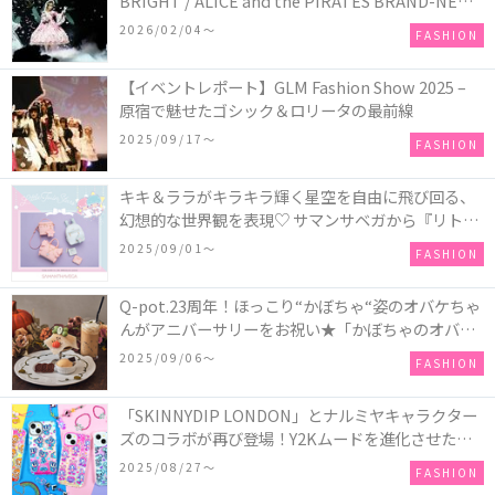
BRIGHT / ALICE and the PIRATES BRAND-NEW
COLLECTION in TOKYO
2026/02/04〜
FASHION
【イベントレポート】GLM Fashion Show 2025 –
原宿で魅せたゴシック＆ロリータの最前線
2025/09/17〜
FASHION
キキ＆ララがキラキラ輝く星空を自由に飛び回る、
幻想的な世界観を表現♡ サマンサベガから『リトル
ツインスターズ』50周年アニバーサリーイヤー』を
2025/09/01〜
FASHION
記念したコレクションが登場
Q-pot.23周年！ほっこり“かぼちゃ“姿のオバケちゃ
んがアニバーサリーをお祝い★「かぼちゃのオバケ
ーキアクセサリー」が新発売！Q-pot CAFE.では
2025/09/06〜
FASHION
「かぼちゃのオバケーキプレート」も登場
「SKINNYDIP LONDON」とナルミヤキャラクター
ズのコラボが再び登場！Y2Kムードを進化させた新
作コレクションを発売♪
2025/08/27〜
FASHION