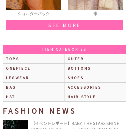
グ
帯
ワンピース
SEE MORE
ITEM CATEGORIES
TOPS
OUTER
ONEPIECE
BOTTOMS
LEGWEAR
SHOES
BAG
ACCESSORIES
HAT
HAIR STYLE
FASHION NEWS
【イベントレポート】BABY, THE STARS SHINE