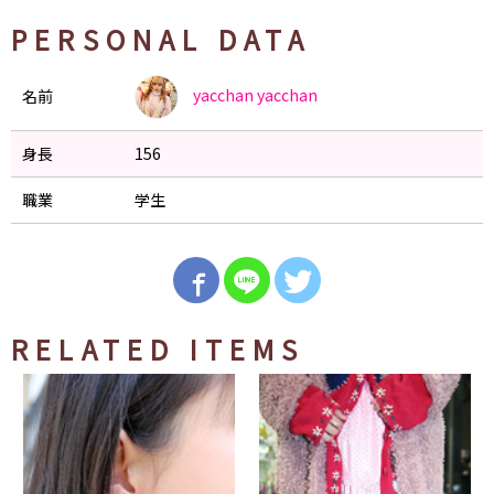
PERSONAL DATA
yacchan
yacchan
名前
身長
156
職業
学生
RELATED ITEMS