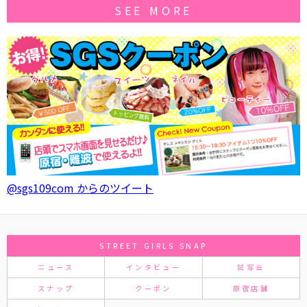
SEE MORE
@sgs109com からのツイート
STREET GIRLS SNAP
ニュース
インタビュー
試写会
スナップ
クーポン
原宿店舗