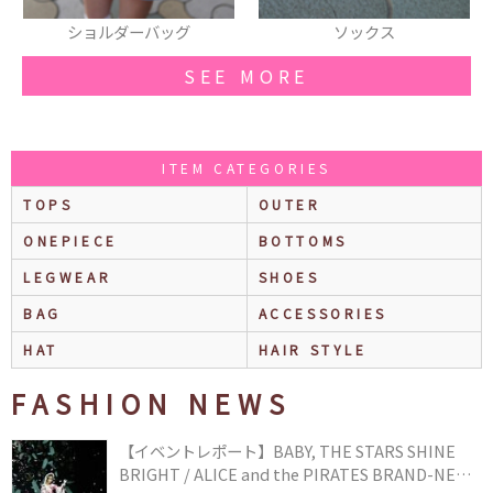
ーバッグ
ソックス
カチュー
SEE MORE
ITEM CATEGORIES
TOPS
OUTER
ONEPIECE
BOTTOMS
LEGWEAR
SHOES
BAG
ACCESSORIES
HAT
HAIR STYLE
FASHION NEWS
【イベントレポート】BABY, THE STARS SHINE
BRIGHT / ALICE and the PIRATES BRAND-NEW