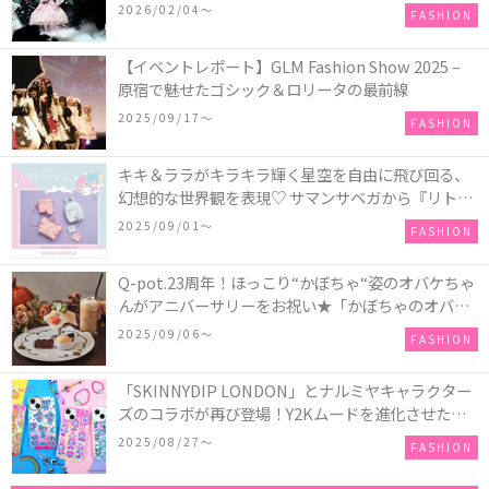
COLLECTION in TOKYO
2026/02/04〜
FASHION
【イベントレポート】GLM Fashion Show 2025 –
原宿で魅せたゴシック＆ロリータの最前線
2025/09/17〜
FASHION
キキ＆ララがキラキラ輝く星空を自由に飛び回る、
幻想的な世界観を表現♡ サマンサベガから『リトル
ツインスターズ』50周年アニバーサリーイヤー』を
2025/09/01〜
FASHION
記念したコレクションが登場
Q-pot.23周年！ほっこり“かぼちゃ“姿のオバケちゃ
んがアニバーサリーをお祝い★「かぼちゃのオバケ
ーキアクセサリー」が新発売！Q-pot CAFE.では
2025/09/06〜
FASHION
「かぼちゃのオバケーキプレート」も登場
「SKINNYDIP LONDON」とナルミヤキャラクター
ズのコラボが再び登場！Y2Kムードを進化させた新
作コレクションを発売♪
2025/08/27〜
FASHION