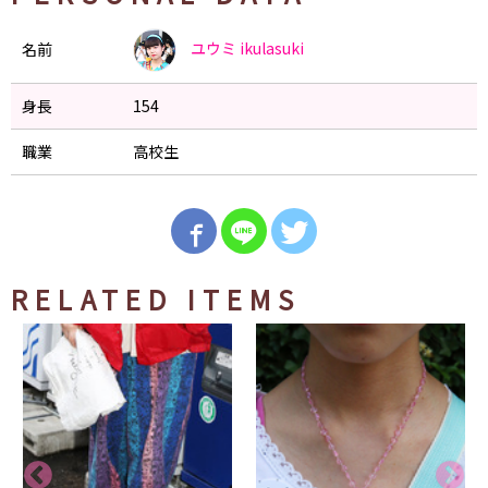
ユウミ
ikulasuki
名前
身長
154
職業
高校生
RELATED ITEMS