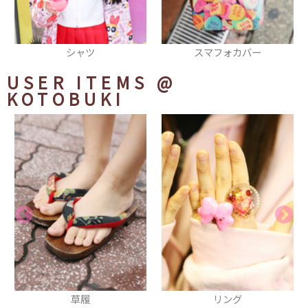
スマフォカバー
ポシェット
USER ITEMS
@
KOTOBUKI
リング
Dreamcastコントローラリュ