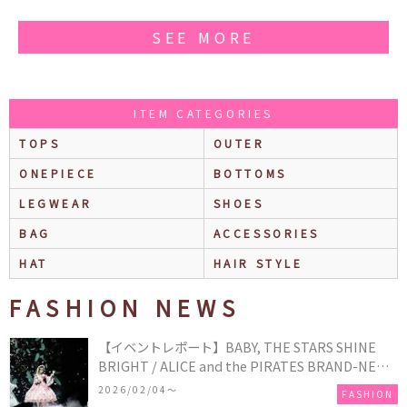
ック
SEE MORE
ITEM CATEGORIES
TOPS
OUTER
ONEPIECE
BOTTOMS
LEGWEAR
SHOES
BAG
ACCESSORIES
HAT
HAIR STYLE
FASHION NEWS
【イベントレポート】BABY, THE STARS SHINE
BRIGHT / ALICE and the PIRATES BRAND-NEW
COLLECTION in TOKYO
2026/02/04〜
FASHION