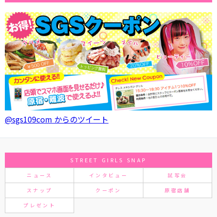
@sgs109com からのツイート
STREET GIRLS SNAP
ニュース
インタビュー
試写会
スナップ
クーポン
原宿店舗
プレゼント