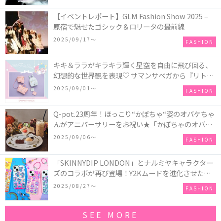
【イベントレポート】GLM Fashion Show 2025 –
原宿で魅せたゴシック＆ロリータの最前線
2025/09/17〜
FASHION
キキ＆ララがキラキラ輝く星空を自由に飛び回る、
幻想的な世界観を表現♡ サマンサベガから『リトル
ツインスターズ』50周年アニバーサリーイヤー』を
2025/09/01〜
FASHION
記念したコレクションが登場
Q-pot.23周年！ほっこり“かぼちゃ“姿のオバケちゃ
んがアニバーサリーをお祝い★「かぼちゃのオバケ
ーキアクセサリー」が新発売！Q-pot CAFE.では
2025/09/06〜
FASHION
「かぼちゃのオバケーキプレート」も登場
「SKINNYDIP LONDON」とナルミヤキャラクター
ズのコラボが再び登場！Y2Kムードを進化させた新
作コレクションを発売♪
2025/08/27〜
FASHION
SEE MORE