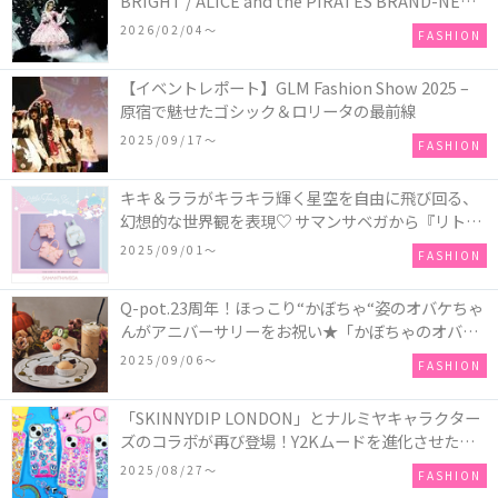
BRIGHT / ALICE and the PIRATES BRAND-NEW
COLLECTION in TOKYO
2026/02/04〜
FASHION
【イベントレポート】GLM Fashion Show 2025 –
原宿で魅せたゴシック＆ロリータの最前線
2025/09/17〜
FASHION
キキ＆ララがキラキラ輝く星空を自由に飛び回る、
幻想的な世界観を表現♡ サマンサベガから『リトル
ツインスターズ』50周年アニバーサリーイヤー』を
2025/09/01〜
FASHION
記念したコレクションが登場
Q-pot.23周年！ほっこり“かぼちゃ“姿のオバケちゃ
んがアニバーサリーをお祝い★「かぼちゃのオバケ
ーキアクセサリー」が新発売！Q-pot CAFE.では
2025/09/06〜
FASHION
「かぼちゃのオバケーキプレート」も登場
「SKINNYDIP LONDON」とナルミヤキャラクター
ズのコラボが再び登場！Y2Kムードを進化させた新
作コレクションを発売♪
2025/08/27〜
FASHION