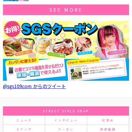
SEE MORE
@sgs109com からのツイート
STREET GIRLS SNAP
ニュース
インタビュー
試写会
スナップ
クーポン
原宿店舗