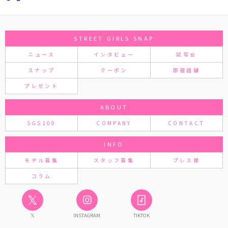
STREET GIRLS SNAP
ニュース
インタビュー
試写会
スナップ
クーポン
原宿店舗
プレゼント
ABOUT
SGS109
COMPANY
CONTACT
INFO
モデル募集
スタッフ募集
プレス様
コラム
𝕏
𝕏
INSTAGRAM
TIKTOK