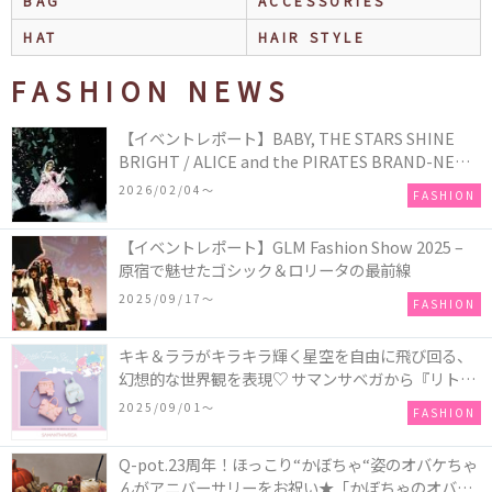
BAG
ACCESSORIES
HAT
HAIR STYLE
FASHION NEWS
【イベントレポート】BABY, THE STARS SHINE
BRIGHT / ALICE and the PIRATES BRAND-NEW
COLLECTION in TOKYO
2026/02/04〜
FASHION
【イベントレポート】GLM Fashion Show 2025 –
原宿で魅せたゴシック＆ロリータの最前線
2025/09/17〜
FASHION
キキ＆ララがキラキラ輝く星空を自由に飛び回る、
幻想的な世界観を表現♡ サマンサベガから『リトル
ツインスターズ』50周年アニバーサリーイヤー』を
2025/09/01〜
FASHION
記念したコレクションが登場
Q-pot.23周年！ほっこり“かぼちゃ“姿のオバケちゃ
んがアニバーサリーをお祝い★「かぼちゃのオバケ