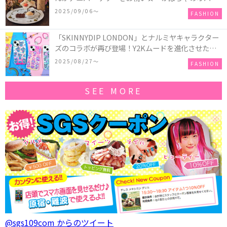
ーキアクセサリー」が新発売！Q-pot CAFE.では
2025/09/06〜
FASHION
「かぼちゃのオバケーキプレート」も登場
「SKINNYDIP LONDON」とナルミヤキャラクター
ズのコラボが再び登場！Y2Kムードを進化させた新
作コレクションを発売♪
2025/08/27〜
FASHION
SEE MORE
@sgs109com からのツイート