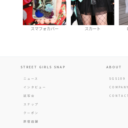
カバー
スカート
ロングスカート
STREET GIRLS SNAP
ABOUT
ニュース
SGS109
インタビュー
COMPAN
試写会
CONTAC
スナップ
クーポン
原宿店舗