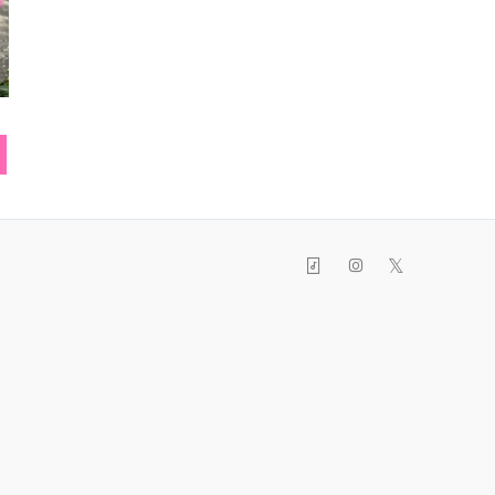
スマフォカバー
スカート
ロングス
𝕏