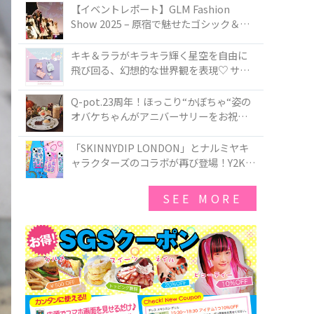
TOKYO
【イベントレポート】GLM Fashion
Show 2025 – 原宿で魅せたゴシック＆ロ
リータの最前線
キキ＆ララがキラキラ輝く星空を自由に
飛び回る、幻想的な世界観を表現♡ サマ
ンサベガから『リトルツインスターズ』
50周年アニバーサリーイヤー』を記念し
Q-pot.23周年！ほっこり“かぼちゃ“姿の
たコレクションが登場
オバケちゃんがアニバーサリーをお祝い
★「かぼちゃのオバケーキアクセサリ
ー」が新発売！Q-pot CAFE.では「かぼち
「SKINNYDIP LONDON」とナルミヤキ
ゃのオバケーキプレート」も登場
ャラクターズのコラボが再び登場！Y2Kム
ードを進化させた新作コレクションを発
売♪
SEE MORE