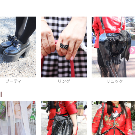
リング
リュック
リュック
I