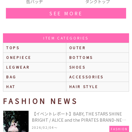
タンクトップ
リング
SEE MORE
ITEM CATEGORIES
TOPS
OUTER
ONEPIECE
BOTTOMS
LEGWEAR
SHOES
BAG
ACCESSORIES
HAT
HAIR STYLE
FASHION NEWS
【イベントレポート】BABY, THE STARS SHINE
BRIGHT / ALICE and the PIRATES BRAND-NEW
COLLECTION in TOKYO
2026/02/04〜
FASHION