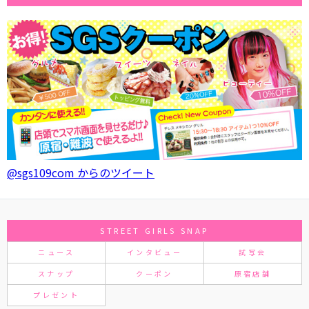
@sgs109com からのツイート
STREET GIRLS SNAP
ニュース
インタビュー
試写会
スナップ
クーポン
原宿店舗
プレゼント