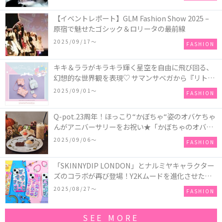
【イベントレポート】GLM Fashion Show 2025 –
原宿で魅せたゴシック＆ロリータの最前線
2025/09/17〜
FASHION
キキ＆ララがキラキラ輝く星空を自由に飛び回る、
幻想的な世界観を表現♡ サマンサベガから『リトル
ツインスターズ』50周年アニバーサリーイヤー』を
2025/09/01〜
FASHION
記念したコレクションが登場
Q-pot.23周年！ほっこり“かぼちゃ“姿のオバケちゃ
んがアニバーサリーをお祝い★「かぼちゃのオバケ
ーキアクセサリー」が新発売！Q-pot CAFE.では
2025/09/06〜
FASHION
「かぼちゃのオバケーキプレート」も登場
「SKINNYDIP LONDON」とナルミヤキャラクター
ズのコラボが再び登場！Y2Kムードを進化させた新
作コレクションを発売♪
2025/08/27〜
FASHION
SEE MORE