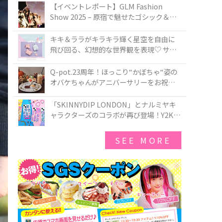
TOKYO
【イベントレポート】GLM Fashion
Show 2025 – 原宿で魅せたゴシック＆ロ
リータの最前線
キキ＆ララがキラキラ輝く星空を自由に
飛び回る、幻想的な世界観を表現♡ サマ
ンサベガから『リトルツインスターズ』
50周年アニバーサリーイヤー』を記念し
Q-pot.23周年！ほっこり“かぼちゃ“姿の
たコレクションが登場
オバケちゃんがアニバーサリーをお祝い
★「かぼちゃのオバケーキアクセサリ
ー」が新発売！Q-pot CAFE.では「かぼち
「SKINNYDIP LONDON」とナルミヤキ
ゃのオバケーキプレート」も登場
ャラクターズのコラボが再び登場！Y2Kム
ードを進化させた新作コレクションを発
売♪
SEE MORE