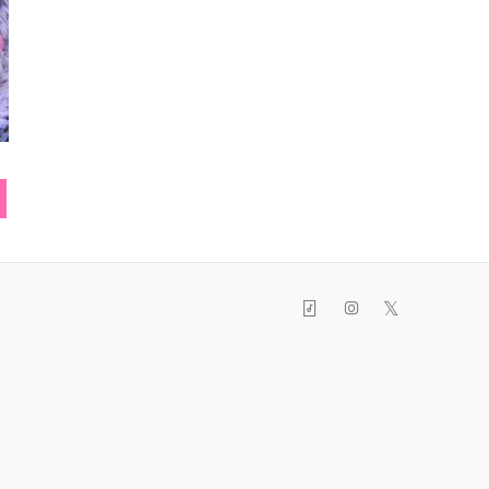
リング(星)
スマホカバー
リュ
𝕏