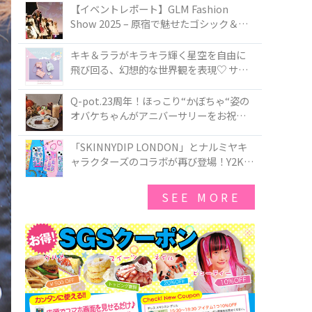
TOKYO
【イベントレポート】GLM Fashion
Show 2025 – 原宿で魅せたゴシック＆ロ
リータの最前線
キキ＆ララがキラキラ輝く星空を自由に
飛び回る、幻想的な世界観を表現♡ サマ
ンサベガから『リトルツインスターズ』
50周年アニバーサリーイヤー』を記念し
Q-pot.23周年！ほっこり“かぼちゃ“姿の
たコレクションが登場
オバケちゃんがアニバーサリーをお祝い
★「かぼちゃのオバケーキアクセサリ
ー」が新発売！Q-pot CAFE.では「かぼち
「SKINNYDIP LONDON」とナルミヤキ
ゃのオバケーキプレート」も登場
ャラクターズのコラボが再び登場！Y2Kム
ードを進化させた新作コレクションを発
売♪
SEE MORE