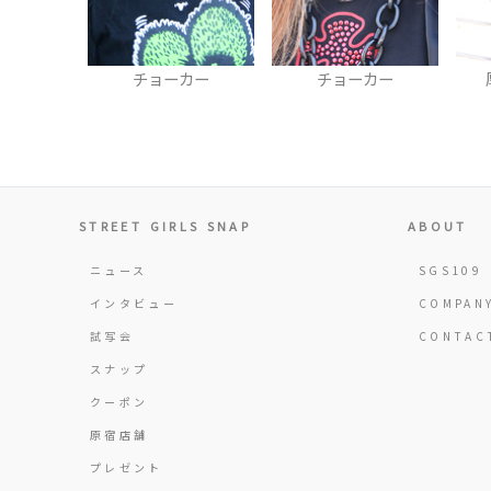
カー
チョーカー
厚底スニーカー
STREET GIRLS SNAP
ABOUT
ニュース
SGS109
インタビュー
COMPAN
試写会
CONTAC
スナップ
クーポン
原宿店舗
プレゼント