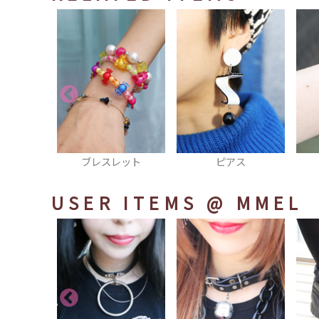
レット
ピアス
時計
USER ITEMS
@ MMEL