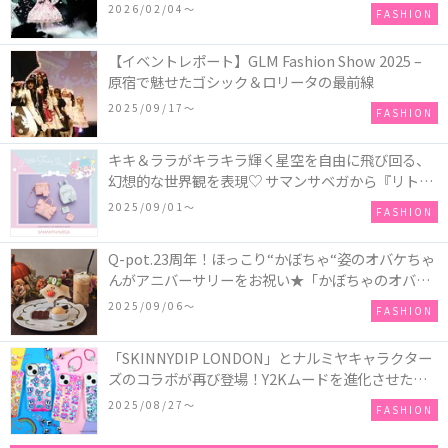
COLLECTION in TOKYO
2026/02/04〜
FASHION
【イベントレポート】GLM Fashion Show 2025 –
原宿で魅せたゴシック＆ロリータの最前線
2025/09/17〜
FASHION
キキ＆ララがキラキラ輝く星空を自由に飛び回る、
幻想的な世界観を表現♡ サマンサベガから『リトル
ツインスターズ』50周年アニバーサリーイヤー』を
2025/09/01〜
FASHION
記念したコレクションが登場
Q-pot.23周年！ほっこり“かぼちゃ“姿のオバケちゃ
んがアニバーサリーをお祝い★「かぼちゃのオバケ
ーキアクセサリー」が新発売！Q-pot CAFE.では
2025/09/06〜
FASHION
「かぼちゃのオバケーキプレート」も登場
「SKINNYDIP LONDON」とナルミヤキャラクター
ズのコラボが再び登場！Y2Kムードを進化させた新
作コレクションを発売♪
2025/08/27〜
FASHION