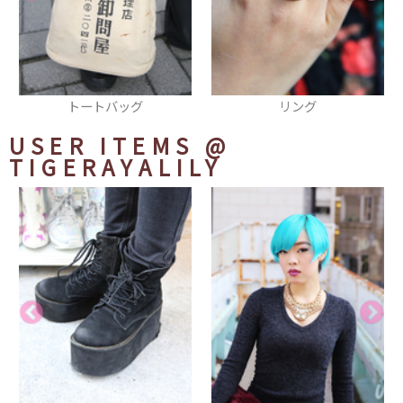
リング
厚底シューズ
USER ITEMS
@
TIGERAYALILY