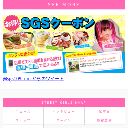
SEE MORE
@sgs109com からのツイート
STREET GIRLS SNAP
ニュース
インタビュー
試写会
スナップ
クーポン
原宿店舗