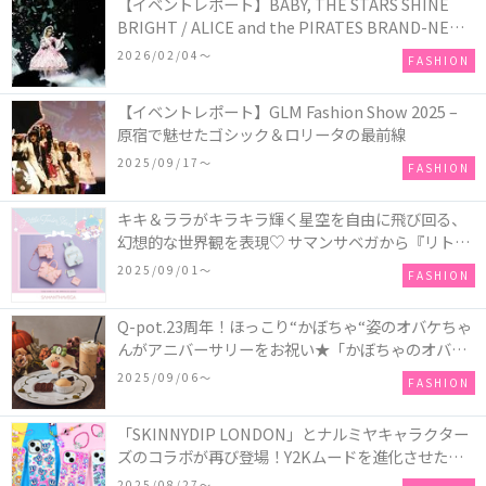
【イベントレポート】BABY, THE STARS SHINE
BRIGHT / ALICE and the PIRATES BRAND-NEW
COLLECTION in TOKYO
2026/02/04〜
FASHION
【イベントレポート】GLM Fashion Show 2025 –
原宿で魅せたゴシック＆ロリータの最前線
2025/09/17〜
FASHION
キキ＆ララがキラキラ輝く星空を自由に飛び回る、
幻想的な世界観を表現♡ サマンサベガから『リトル
ツインスターズ』50周年アニバーサリーイヤー』を
2025/09/01〜
FASHION
記念したコレクションが登場
Q-pot.23周年！ほっこり“かぼちゃ“姿のオバケちゃ
んがアニバーサリーをお祝い★「かぼちゃのオバケ
ーキアクセサリー」が新発売！Q-pot CAFE.では
2025/09/06〜
FASHION
「かぼちゃのオバケーキプレート」も登場
「SKINNYDIP LONDON」とナルミヤキャラクター
ズのコラボが再び登場！Y2Kムードを進化させた新
作コレクションを発売♪
2025/08/27〜