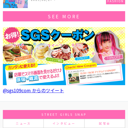
FASHION
SEE MORE
@sgs109com からのツイート
STREET GIRLS SNAP
ニュース
インタビュー
試写会