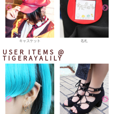
名札
リング
USER ITEMS
@
TIGERAYALILY