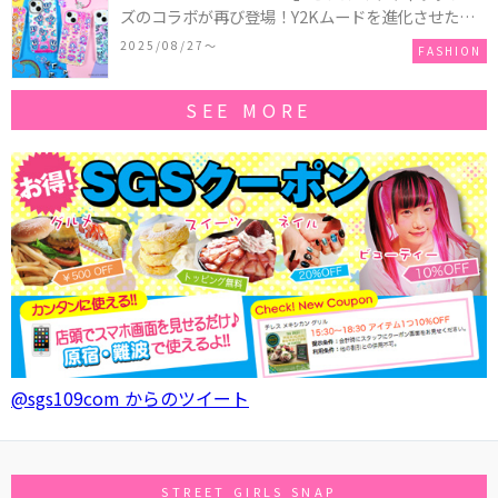
ズのコラボが再び登場！Y2Kムードを進化させた新
作コレクションを発売♪
2025/08/27〜
FASHION
SEE MORE
@sgs109com からのツイート
STREET GIRLS SNAP