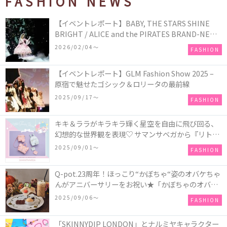
FASHION NEWS
【イベントレポート】BABY, THE STARS SHINE
BRIGHT / ALICE and the PIRATES BRAND-NEW
COLLECTION in TOKYO
2026/02/04〜
FASHION
【イベントレポート】GLM Fashion Show 2025 –
原宿で魅せたゴシック＆ロリータの最前線
2025/09/17〜
FASHION
キキ＆ララがキラキラ輝く星空を自由に飛び回る、
幻想的な世界観を表現♡ サマンサベガから『リトル
ツインスターズ』50周年アニバーサリーイヤー』を
2025/09/01〜
FASHION
記念したコレクションが登場
Q-pot.23周年！ほっこり“かぼちゃ“姿のオバケちゃ
んがアニバーサリーをお祝い★「かぼちゃのオバケ
ーキアクセサリー」が新発売！Q-pot CAFE.では
2025/09/06〜
FASHION
「かぼちゃのオバケーキプレート」も登場
「SKINNYDIP LONDON」とナルミヤキャラクター