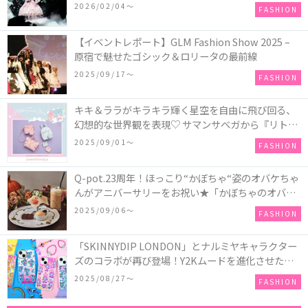
COLLECTION in TOKYO
2026/02/04〜
FASHION
【イベントレポート】GLM Fashion Show 2025 –
原宿で魅せたゴシック＆ロリータの最前線
2025/09/17〜
FASHION
キキ＆ララがキラキラ輝く星空を自由に飛び回る、
幻想的な世界観を表現♡ サマンサベガから『リトル
ツインスターズ』50周年アニバーサリーイヤー』を
2025/09/01〜
FASHION
記念したコレクションが登場
Q-pot.23周年！ほっこり“かぼちゃ“姿のオバケちゃ
んがアニバーサリーをお祝い★「かぼちゃのオバケ
ーキアクセサリー」が新発売！Q-pot CAFE.では
2025/09/06〜
FASHION
「かぼちゃのオバケーキプレート」も登場
「SKINNYDIP LONDON」とナルミヤキャラクター
ズのコラボが再び登場！Y2Kムードを進化させた新
作コレクションを発売♪
2025/08/27〜
FASHION