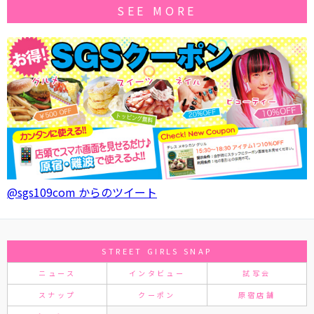
SEE MORE
@sgs109com からのツイート
STREET GIRLS SNAP
ニュース
インタビュー
試写会
スナップ
クーポン
原宿店舗