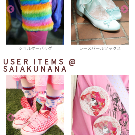
バッグ
レースパールソックス
厚底シューズ
USER ITEMS
@
SAIAKUNANA