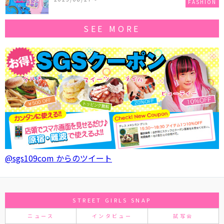
FASHION
SEE MORE
@sgs109com からのツイート
STREET GIRLS SNAP
ニュース
インタビュー
試写会