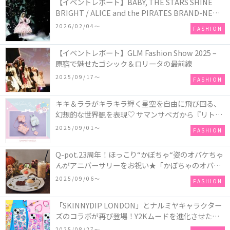
【イベントレポート】BABY, THE STARS SHINE
BRIGHT / ALICE and the PIRATES BRAND-NEW
COLLECTION in TOKYO
2026/02/04〜
FASHION
【イベントレポート】GLM Fashion Show 2025 –
原宿で魅せたゴシック＆ロリータの最前線
2025/09/17〜
FASHION
キキ＆ララがキラキラ輝く星空を自由に飛び回る、
幻想的な世界観を表現♡ サマンサベガから『リトル
ツインスターズ』50周年アニバーサリーイヤー』を
2025/09/01〜
FASHION
記念したコレクションが登場
Q-pot.23周年！ほっこり“かぼちゃ“姿のオバケちゃ
んがアニバーサリーをお祝い★「かぼちゃのオバケ
ーキアクセサリー」が新発売！Q-pot CAFE.では
2025/09/06〜
FASHION
「かぼちゃのオバケーキプレート」も登場
「SKINNYDIP LONDON」とナルミヤキャラクター
ズのコラボが再び登場！Y2Kムードを進化させた新
作コレクションを発売♪
2025/08/27〜