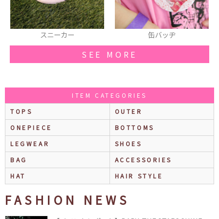
ニーカー
缶バッヂ
ネッ
SEE MORE
ITEM CATEGORIES
TOPS
OUTER
ONEPIECE
BOTTOMS
LEGWEAR
SHOES
BAG
ACCESSORIES
HAT
HAIR STYLE
FASHION NEWS