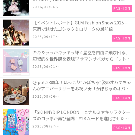
COLLECTION in TOKYO
2026/02/04〜
FASHION
【イベントレポート】GLM Fashion Show 2025 –
原宿で魅せたゴシック＆ロリータの最前線
2025/09/17〜
FASHION
キキ＆ララがキラキラ輝く星空を自由に飛び回る、
幻想的な世界観を表現♡ サマンサベガから『リトル
ツインスターズ』50周年アニバーサリーイヤー』を
2025/09/01〜
FASHION
記念したコレクションが登場
Q-pot.23周年！ほっこり“かぼちゃ“姿のオバケちゃ
んがアニバーサリーをお祝い★「かぼちゃのオバケ
ーキアクセサリー」が新発売！Q-pot CAFE.では
2025/09/06〜
FASHION
「かぼちゃのオバケーキプレート」も登場
「SKINNYDIP LONDON」とナルミヤキャラクター
ズのコラボが再び登場！Y2Kムードを進化させた新
作コレクションを発売♪
2025/08/27〜
FASHION