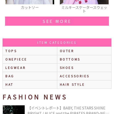
ミルキースケータースウェッ
パンプス
ト
SEE MORE
ITEM CATEGORIES
TOPS
OUTER
ONEPIECE
BOTTOMS
LEGWEAR
SHOES
BAG
ACCESSORIES
HAT
HAIR STYLE
FASHION NEWS
【イベントレポート】BABY, THE STARS SHINE
BRIGHT / ALICE and the PIRATES BRAND-NEW