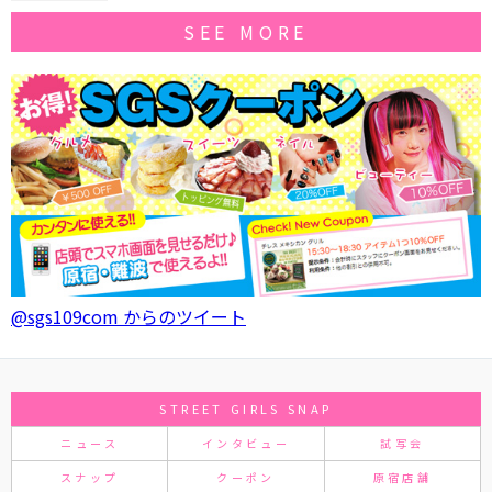
SEE MORE
@sgs109com からのツイート
STREET GIRLS SNAP
ニュース
インタビュー
試写会
スナップ
クーポン
原宿店舗