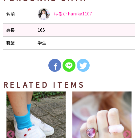
はるか
haruka1107
名前
身長
165
職業
学生
RELATED ITEMS