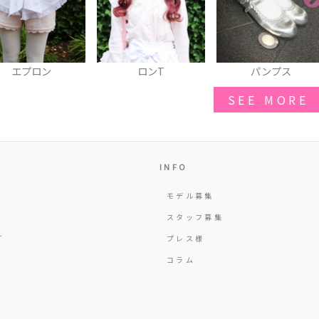
ロンT
パンプス
タートルネック
SEE MORE
INFO
モデル募集
Y
スタッフ募集
T
プレス様
コラム