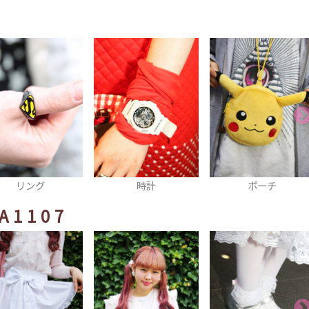
時計
ポーチ
ビスチェ
A1107