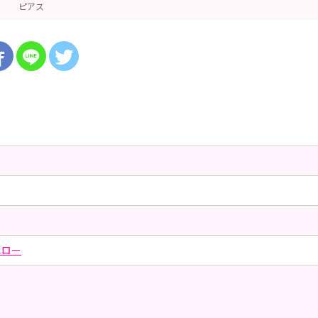
ピアス
エロー