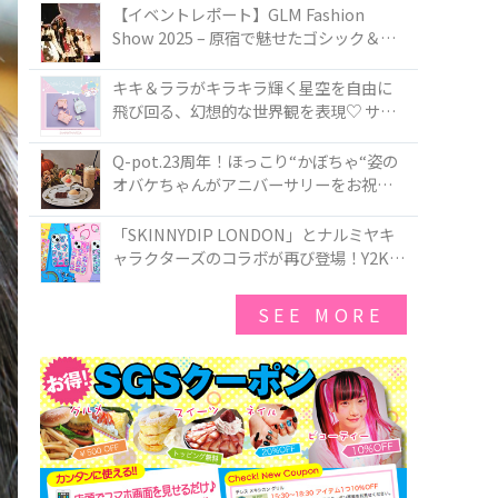
TOKYO
【イベントレポート】GLM Fashion
Show 2025 – 原宿で魅せたゴシック＆ロ
リータの最前線
キキ＆ララがキラキラ輝く星空を自由に
飛び回る、幻想的な世界観を表現♡ サマ
ンサベガから『リトルツインスターズ』
50周年アニバーサリーイヤー』を記念し
Q-pot.23周年！ほっこり“かぼちゃ“姿の
たコレクションが登場
オバケちゃんがアニバーサリーをお祝い
★「かぼちゃのオバケーキアクセサリ
ー」が新発売！Q-pot CAFE.では「かぼち
「SKINNYDIP LONDON」とナルミヤキ
ゃのオバケーキプレート」も登場
ャラクターズのコラボが再び登場！Y2Kム
ードを進化させた新作コレクションを発
売♪
SEE MORE