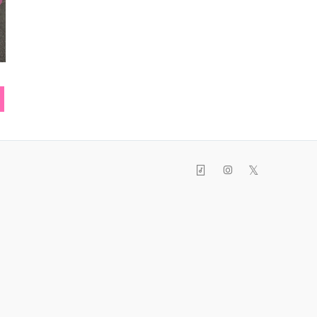
パーカ
ブレスレット
エプ
𝕏