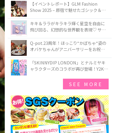
TOKYO
【イベントレポート】GLM Fashion
Show 2025 – 原宿で魅せたゴシック＆ロ
リータの最前線
キキ＆ララがキラキラ輝く星空を自由に
飛び回る、幻想的な世界観を表現♡ サマ
ンサベガから『リトルツインスターズ』
50周年アニバーサリーイヤー』を記念し
Q-pot.23周年！ほっこり“かぼちゃ“姿の
たコレクションが登場
オバケちゃんがアニバーサリーをお祝い
★「かぼちゃのオバケーキアクセサリ
ー」が新発売！Q-pot CAFE.では「かぼち
「SKINNYDIP LONDON」とナルミヤキ
ゃのオバケーキプレート」も登場
ャラクターズのコラボが再び登場！Y2Kム
ードを進化させた新作コレクションを発
売♪
SEE MORE