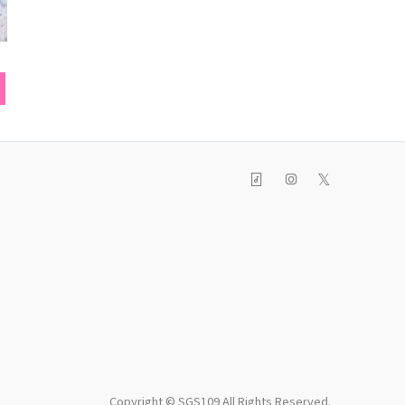
カットソー
ネックレス
ショルダ
𝕏
Copyright © SGS109 All Rights Reserved.