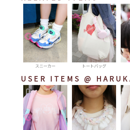
カー
トートバッグ
カチューシャ
USER ITEMS
@ HARUK