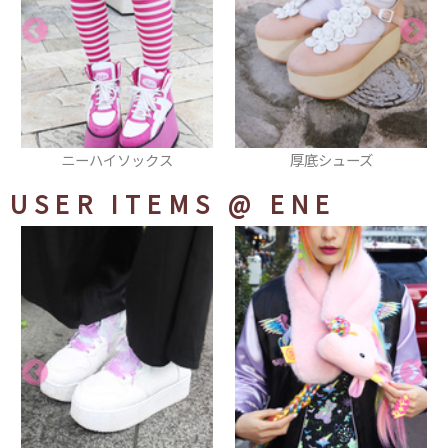
厚底シューズ
缶バッヂ
USER ITEMS
@ ENE