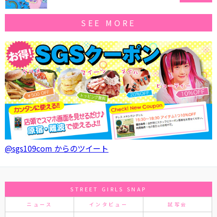
SEE MORE
@sgs109com からのツイート
STREET GIRLS SNAP
ニュース
インタビュー
試写会