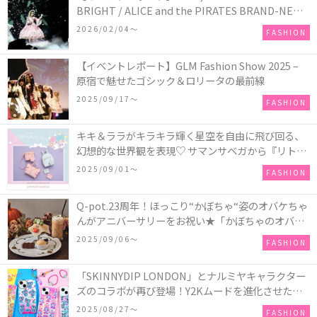
BRIGHT / ALICE and the PIRATES BRAND-NEW
COLLECTION in TOKYO
2026/02/04〜
FASHION
【イベントレポート】GLM Fashion Show 2025 –
原宿で魅せたゴシック＆ロリータの最前線
2025/09/17〜
FASHION
キキ＆ララがキラキラ輝く星空を自由に飛び回る、
幻想的な世界観を表現♡ サマンサベガから『リトル
ツインスターズ』50周年アニバーサリーイヤー』を
2025/09/01〜
FASHION
記念したコレクションが登場
Q-pot.23周年！ほっこり“かぼちゃ“姿のオバケちゃ
んがアニバーサリーをお祝い★「かぼちゃのオバケ
ーキアクセサリー」が新発売！Q-pot CAFE.では
2025/09/06〜
FASHION
「かぼちゃのオバケーキプレート」も登場
「SKINNYDIP LONDON」とナルミヤキャラクター
ズのコラボが再び登場！Y2Kムードを進化させた新
作コレクションを発売♪
2025/08/27〜
FASHION