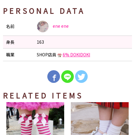
PERSONAL DATA
ene
ene
名前
身長
163
職業
SHOP店員
6% DOKIDOKI
RELATED ITEMS