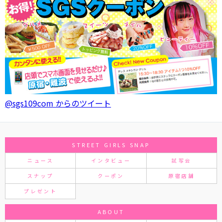
@sgs109com からのツイート
STREET GIRLS SNAP
ニュース
インタビュー
試写会
スナップ
クーポン
原宿店舗
プレゼント
ABOUT