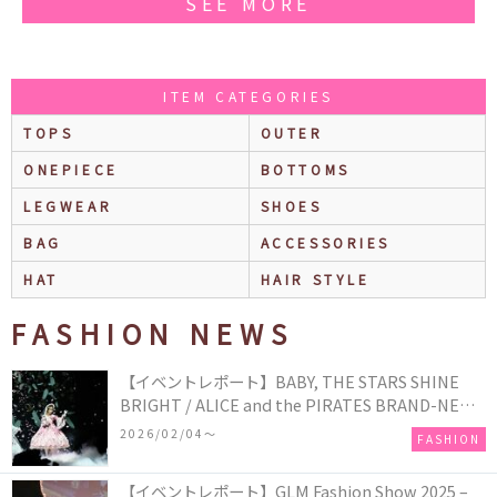
SEE MORE
ITEM CATEGORIES
TOPS
OUTER
ONEPIECE
BOTTOMS
LEGWEAR
SHOES
BAG
ACCESSORIES
HAT
HAIR STYLE
FASHION NEWS
【イベントレポート】BABY, THE STARS SHINE
BRIGHT / ALICE and the PIRATES BRAND-NEW
COLLECTION in TOKYO
2026/02/04〜
FASHION
【イベントレポート】GLM Fashion Show 2025 –