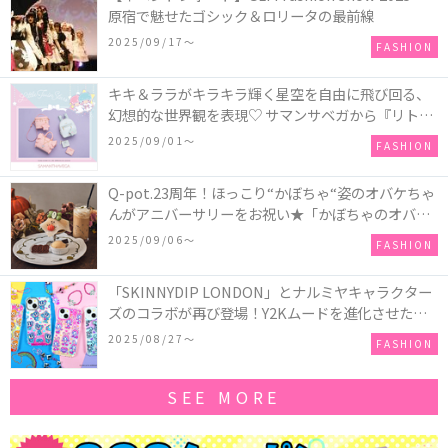
原宿で魅せたゴシック＆ロリータの最前線
2025/09/17〜
FASHION
キキ＆ララがキラキラ輝く星空を自由に飛び回る、
幻想的な世界観を表現♡ サマンサベガから『リトル
ツインスターズ』50周年アニバーサリーイヤー』を
2025/09/01〜
FASHION
記念したコレクションが登場
Q-pot.23周年！ほっこり“かぼちゃ“姿のオバケちゃ
んがアニバーサリーをお祝い★「かぼちゃのオバケ
ーキアクセサリー」が新発売！Q-pot CAFE.では
2025/09/06〜
FASHION
「かぼちゃのオバケーキプレート」も登場
「SKINNYDIP LONDON」とナルミヤキャラクター
ズのコラボが再び登場！Y2Kムードを進化させた新
作コレクションを発売♪
2025/08/27〜
FASHION
SEE MORE