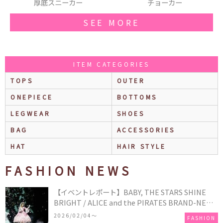
チョーカー
ネイル
SEE MORE
ITEM CATEGORIES
TOPS
OUTER
ONEPIECE
BOTTOMS
LEGWEAR
SHOES
BAG
ACCESSORIES
HAT
HAIR STYLE
FASHION NEWS
【イベントレポート】BABY, THE STARS SHINE
BRIGHT / ALICE and the PIRATES BRAND-NEW
COLLECTION in TOKYO
2026/02/04〜
FASHION