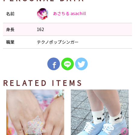
あさちる
asachill
名前
身長
162
職業
テクノポップシンガー
RELATED ITEMS