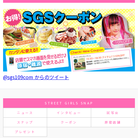
@sgs109com からのツイート
STREET GIRLS SNAP
ニュース
インタビュー
試写会
スナップ
クーポン
原宿店舗
プレゼント