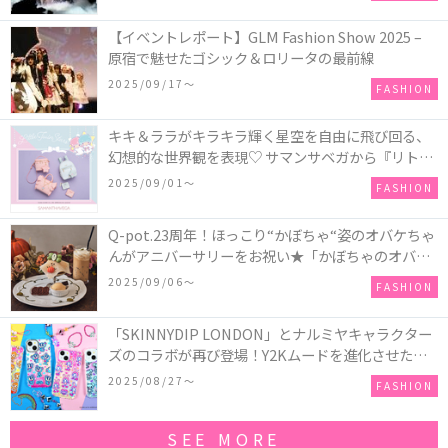
【イベントレポート】GLM Fashion Show 2025 –
原宿で魅せたゴシック＆ロリータの最前線
2025/09/17〜
FASHION
キキ＆ララがキラキラ輝く星空を自由に飛び回る、
幻想的な世界観を表現♡ サマンサベガから『リトル
ツインスターズ』50周年アニバーサリーイヤー』を
2025/09/01〜
FASHION
記念したコレクションが登場
Q-pot.23周年！ほっこり“かぼちゃ“姿のオバケちゃ
んがアニバーサリーをお祝い★「かぼちゃのオバケ
ーキアクセサリー」が新発売！Q-pot CAFE.では
2025/09/06〜
FASHION
「かぼちゃのオバケーキプレート」も登場
「SKINNYDIP LONDON」とナルミヤキャラクター
ズのコラボが再び登場！Y2Kムードを進化させた新
作コレクションを発売♪
2025/08/27〜
FASHION
SEE MORE