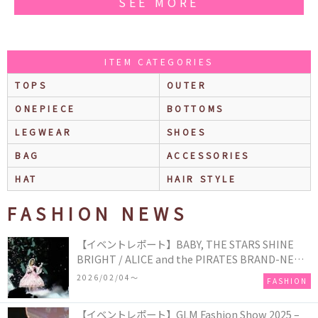
SEE MORE
ITEM CATEGORIES
TOPS
OUTER
ONEPIECE
BOTTOMS
LEGWEAR
SHOES
BAG
ACCESSORIES
HAT
HAIR STYLE
FASHION NEWS
【イベントレポート】BABY, THE STARS SHINE
BRIGHT / ALICE and the PIRATES BRAND-NEW
COLLECTION in TOKYO
2026/02/04〜
FASHION
【イベントレポート】GLM Fashion Show 2025 –