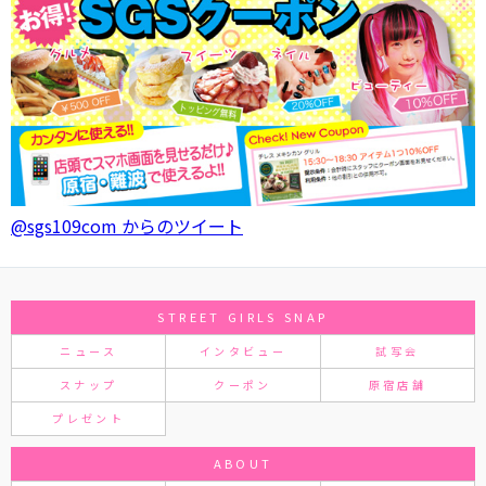
@sgs109com からのツイート
STREET GIRLS SNAP
ニュース
インタビュー
試写会
スナップ
クーポン
原宿店舗
プレゼント
ABOUT