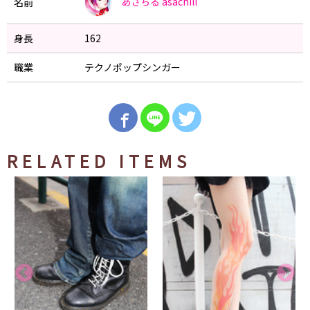
あさちる
asachill
名前
身長
162
職業
テクノポップシンガー
RELATED ITEMS