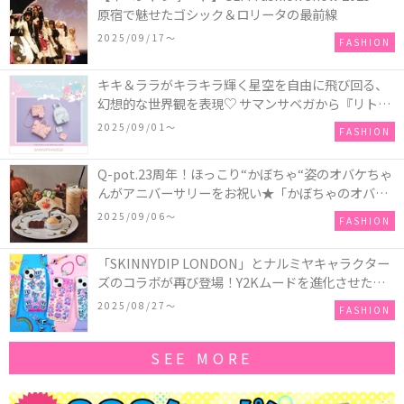
原宿で魅せたゴシック＆ロリータの最前線
2025/09/17〜
FASHION
キキ＆ララがキラキラ輝く星空を自由に飛び回る、
幻想的な世界観を表現♡ サマンサベガから『リトル
ツインスターズ』50周年アニバーサリーイヤー』を
2025/09/01〜
FASHION
記念したコレクションが登場
Q-pot.23周年！ほっこり“かぼちゃ“姿のオバケちゃ
んがアニバーサリーをお祝い★「かぼちゃのオバケ
ーキアクセサリー」が新発売！Q-pot CAFE.では
2025/09/06〜
FASHION
「かぼちゃのオバケーキプレート」も登場
「SKINNYDIP LONDON」とナルミヤキャラクター
ズのコラボが再び登場！Y2Kムードを進化させた新
作コレクションを発売♪
2025/08/27〜
FASHION
SEE MORE