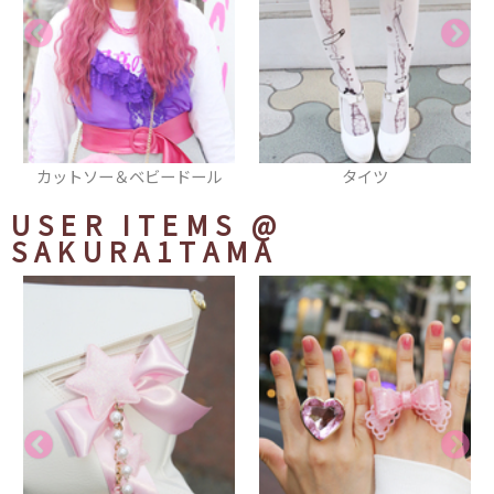
ル
タイツ
缶バッヂ
USER ITEMS
@
SAKURA1TAMA