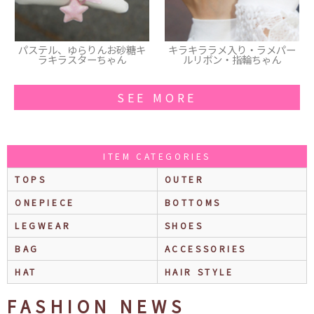
糖キ
キラキララメ入り・ラメパー
ギンガムチェックリボンと天
ルリボン・指輪ちゃん
使の羽、レース付きのカチュ
ーシャ
SEE MORE
ITEM CATEGORIES
TOPS
OUTER
ONEPIECE
BOTTOMS
LEGWEAR
SHOES
BAG
ACCESSORIES
HAT
HAIR STYLE
FASHION NEWS