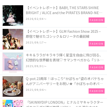
【イベントレポート】BABY, THE STARS SHINE
BRIGHT / ALICE and the PIRATES BRAND-NEW
COLLECTION in TOKYO
2026/02/04〜
FASHION
【イベントレポート】GLM Fashion Show 2025 –
原宿で魅せたゴシック＆ロリータの最前線
2025/09/17〜
FASHION
キキ＆ララがキラキラ輝く星空を自由に飛び回る、
幻想的な世界観を表現♡ サマンサベガから『リトル
ツインスターズ』50周年アニバーサリーイヤー』を
2025/09/01〜
FASHION
記念したコレクションが登場
Q-pot.23周年！ほっこり“かぼちゃ“姿のオバケちゃ
んがアニバーサリーをお祝い★「かぼちゃのオバケ
ーキアクセサリー」が新発売！Q-pot CAFE.では
2025/09/06〜
FASHION
「かぼちゃのオバケーキプレート」も登場
「SKINNYDIP LONDON」とナルミヤキャラクター