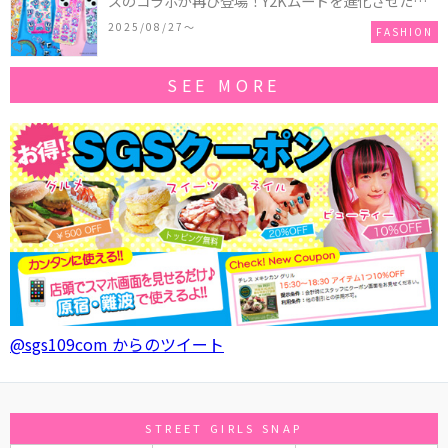
ズのコラボが再び登場！Y2Kムードを進化させた新
作コレクションを発売♪
2025/08/27〜
FASHION
SEE MORE
@sgs109com からのツイート
STREET GIRLS SNAP