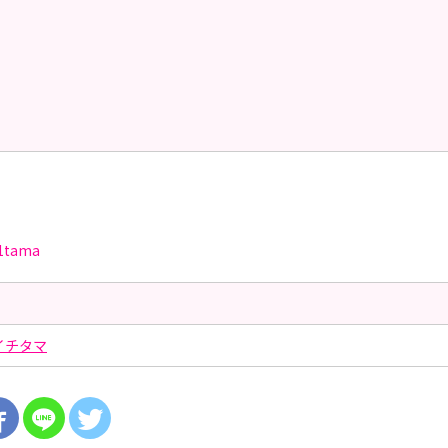
1tama
イチタマ