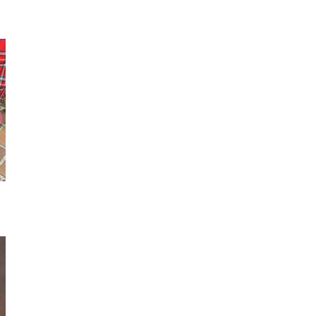
リュック
ロンT
ジュエルハ