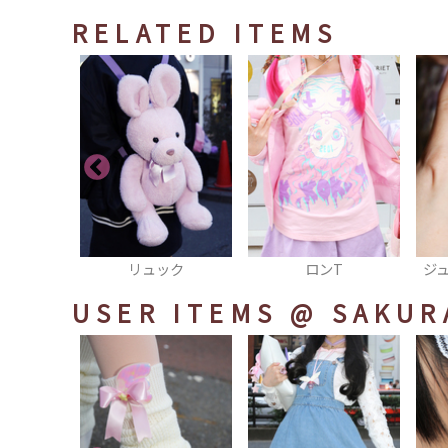
RELATED ITEMS
ック
ロンT
ジュエルハートリング
USER ITEMS
@ SAKUR