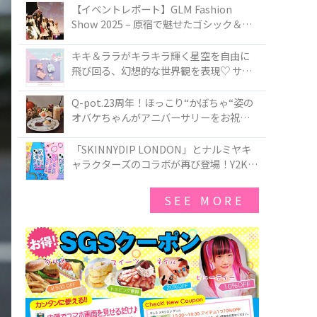
TOKYO
【イベントレポート】GLM Fashion
Show 2025 – 原宿で魅せたゴシック＆ロ
リータの最前線
キキ＆ララがキラキラ輝く星空を自由に
飛び回る、幻想的な世界観を表現♡ サマ
ンサベガから『リトルツインスターズ』
50周年アニバーサリーイヤー』を記念し
Q-pot.23周年！ほっこり“かぼちゃ“姿の
たコレクションが登場
オバケちゃんがアニバーサリーをお祝い
★「かぼちゃのオバケーキアクセサリ
ー」が新発売！Q-pot CAFE.では「かぼち
「SKINNYDIP LONDON」とナルミヤキ
ゃのオバケーキプレート」も登場
ャラクターズのコラボが再び登場！Y2Kム
ードを進化させた新作コレクションを発
売♪
SEE MORE