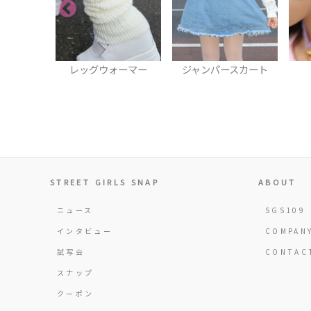
ォーマー
ジャンパースカート
ピアス
STREET GIRLS SNAP
ABOUT
ニュース
SGS109
インタビュー
COMPAN
試写会
CONTAC
スナップ
クーポン