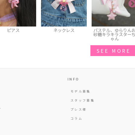
ネックレス
パステル、ゆらりんお
パンプス
砂糖キラキラスターち
ゃん
SEE MORE
INFO
モデル募集
Y
スタッフ募集
T
プレス様
コラム