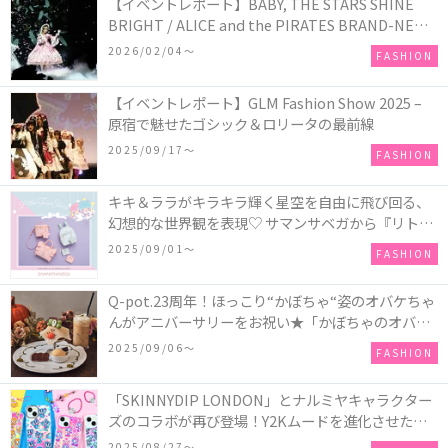
【イベントレポート】BABY, THE STARS SHINE
BRIGHT / ALICE and the PIRATES BRAND-NEW
COLLECTION in TOKYO
2026/02/04〜
FASHION
【イベントレポート】GLM Fashion Show 2025 –
原宿で魅せたゴシック＆ロリータの最前線
2025/09/17〜
FASHION
キキ＆ララがキラキラ輝く星空を自由に飛び回る、
幻想的な世界観を表現♡ サマンサベガから『リトル
ツインスターズ』50周年アニバーサリーイヤー』を
2025/09/01〜
FASHION
記念したコレクションが登場
Q-pot.23周年！ほっこり“かぼちゃ“姿のオバケちゃ
んがアニバーサリーをお祝い★「かぼちゃのオバケ
ーキアクセサリー」が新発売！Q-pot CAFE.では
2025/09/06〜
FASHION
「かぼちゃのオバケーキプレート」も登場
「SKINNYDIP LONDON」とナルミヤキャラクター
ズのコラボが再び登場！Y2Kムードを進化させた新
作コレクションを発売♪
2025/08/27〜