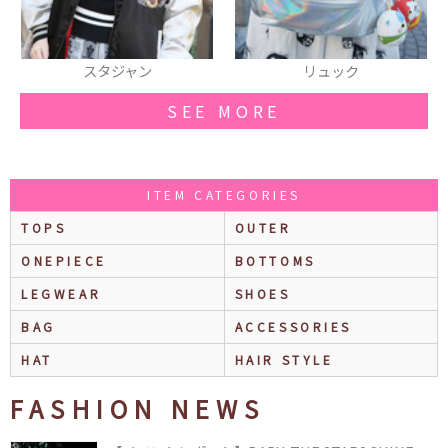
ン
リュック
ピアス
SEE MORE
ITEM CATEGORIES
TOPS
OUTER
ONEPIECE
BOTTOMS
LEGWEAR
SHOES
BAG
ACCESSORIES
HAT
HAIR STYLE
FASHION NEWS