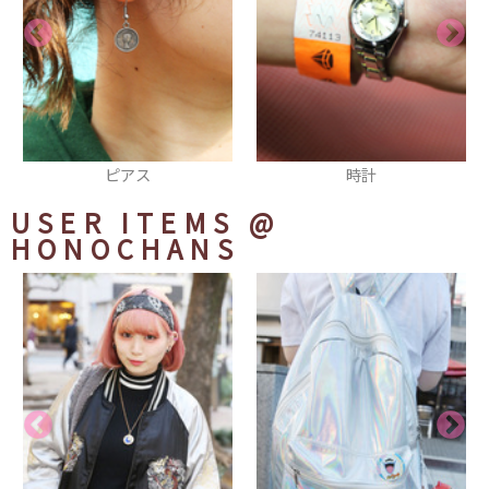
時計
ネックレス
USER ITEMS
@
HONOCHANS