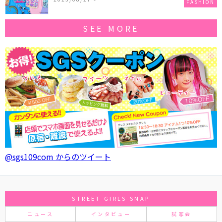
FASHION
SEE MORE
@sgs109com からのツイート
STREET GIRLS SNAP
ニュース
インタビュー
試写会