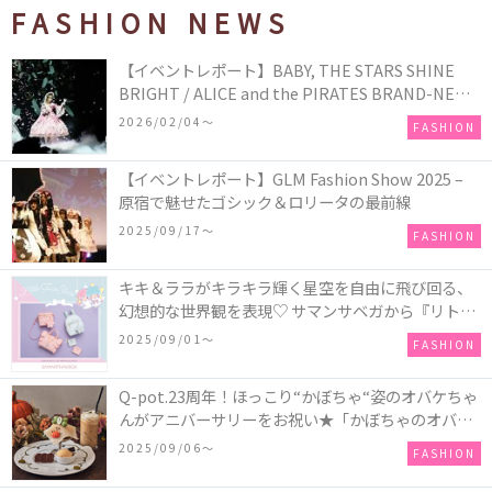
FASHION NEWS
【イベントレポート】BABY, THE STARS SHINE
BRIGHT / ALICE and the PIRATES BRAND-NEW
COLLECTION in TOKYO
2026/02/04〜
FASHION
【イベントレポート】GLM Fashion Show 2025 –
原宿で魅せたゴシック＆ロリータの最前線
2025/09/17〜
FASHION
キキ＆ララがキラキラ輝く星空を自由に飛び回る、
幻想的な世界観を表現♡ サマンサベガから『リトル
ツインスターズ』50周年アニバーサリーイヤー』を
2025/09/01〜
FASHION
記念したコレクションが登場
Q-pot.23周年！ほっこり“かぼちゃ“姿のオバケちゃ
んがアニバーサリーをお祝い★「かぼちゃのオバケ
ーキアクセサリー」が新発売！Q-pot CAFE.では
2025/09/06〜
FASHION
「かぼちゃのオバケーキプレート」も登場