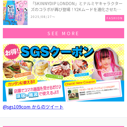
「SKINNYDIP LONDON」とナルミヤキャラクター
ズのコラボが再び登場！Y2Kムードを進化させた新
作コレクションを発売♪
2025/08/27〜
FASHION
SEE MORE
@sgs109com からのツイート