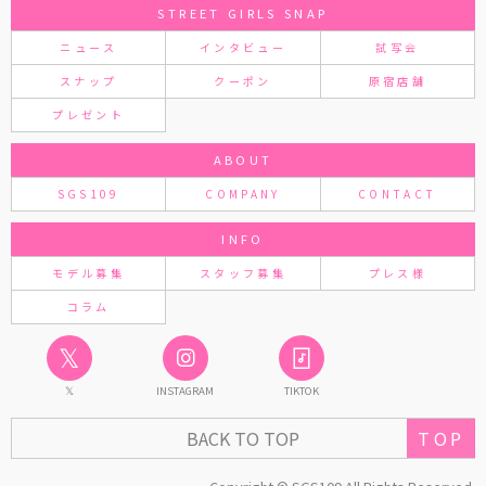
STREET GIRLS SNAP
ニュース
インタビュー
試写会
スナップ
クーポン
原宿店舗
プレゼント
ABOUT
SGS109
COMPANY
CONTACT
INFO
モデル募集
スタッフ募集
プレス様
コラム
𝕏
𝕏
INSTAGRAM
TIKTOK
TOP
BACK TO TOP