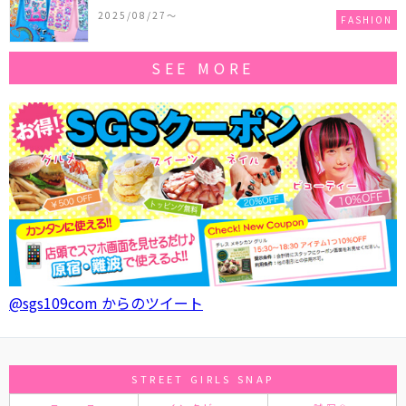
作コレクションを発売♪
2025/08/27〜
FASHION
SEE MORE
@sgs109com からのツイート
STREET GIRLS SNAP