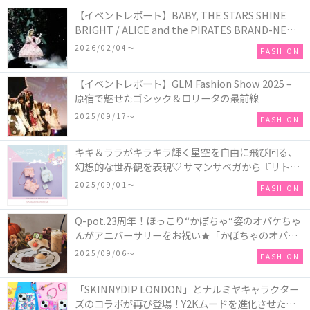
【イベントレポート】BABY, THE STARS SHINE
BRIGHT / ALICE and the PIRATES BRAND-NEW
COLLECTION in TOKYO
2026/02/04〜
FASHION
【イベントレポート】GLM Fashion Show 2025 –
原宿で魅せたゴシック＆ロリータの最前線
2025/09/17〜
FASHION
キキ＆ララがキラキラ輝く星空を自由に飛び回る、
幻想的な世界観を表現♡ サマンサベガから『リトル
ツインスターズ』50周年アニバーサリーイヤー』を
2025/09/01〜
FASHION
記念したコレクションが登場
Q-pot.23周年！ほっこり“かぼちゃ“姿のオバケちゃ
んがアニバーサリーをお祝い★「かぼちゃのオバケ
ーキアクセサリー」が新発売！Q-pot CAFE.では
2025/09/06〜
FASHION
「かぼちゃのオバケーキプレート」も登場
「SKINNYDIP LONDON」とナルミヤキャラクター
ズのコラボが再び登場！Y2Kムードを進化させた新