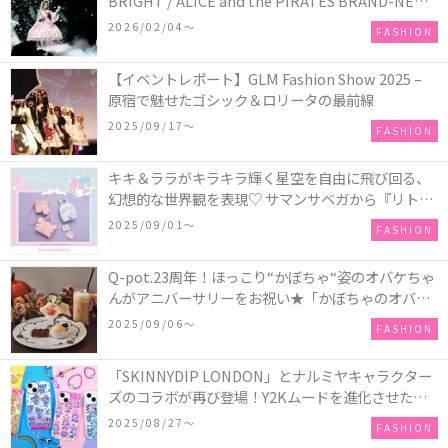
BRIGHT / ALICE and the PIRATES BRAND-NEW
COLLECTION in TOKYO
2026/02/04〜
FASHION
【イベントレポート】GLM Fashion Show 2025 –
原宿で魅せたゴシック＆ロリータの最前線
2025/09/17〜
FASHION
キキ＆ララがキラキラ輝く星空を自由に飛び回る、
幻想的な世界観を表現♡ サマンサベガから『リトル
ツインスターズ』50周年アニバーサリーイヤー』を
2025/09/01〜
FASHION
記念したコレクションが登場
Q-pot.23周年！ほっこり“かぼちゃ“姿のオバケちゃ
んがアニバーサリーをお祝い★「かぼちゃのオバケ
ーキアクセサリー」が新発売！Q-pot CAFE.では
2025/09/06〜
FASHION
「かぼちゃのオバケーキプレート」も登場
「SKINNYDIP LONDON」とナルミヤキャラクター
ズのコラボが再び登場！Y2Kムードを進化させた新
作コレクションを発売♪
2025/08/27〜
FASHION