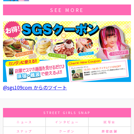
SEE MORE
@sgs109com からのツイート
STREET GIRLS SNAP
ニュース
インタビュー
試写会
スナップ
クーポン
原宿店舗