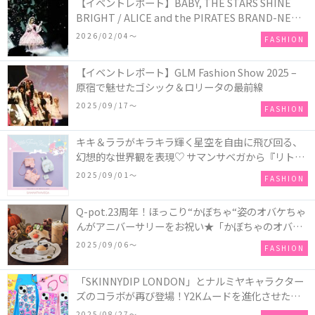
【イベントレポート】BABY, THE STARS SHINE
BRIGHT / ALICE and the PIRATES BRAND-NEW
COLLECTION in TOKYO
2026/02/04〜
FASHION
【イベントレポート】GLM Fashion Show 2025 –
原宿で魅せたゴシック＆ロリータの最前線
2025/09/17〜
FASHION
キキ＆ララがキラキラ輝く星空を自由に飛び回る、
幻想的な世界観を表現♡ サマンサベガから『リトル
ツインスターズ』50周年アニバーサリーイヤー』を
2025/09/01〜
FASHION
記念したコレクションが登場
Q-pot.23周年！ほっこり“かぼちゃ“姿のオバケちゃ
んがアニバーサリーをお祝い★「かぼちゃのオバケ
ーキアクセサリー」が新発売！Q-pot CAFE.では
2025/09/06〜
FASHION
「かぼちゃのオバケーキプレート」も登場
「SKINNYDIP LONDON」とナルミヤキャラクター
ズのコラボが再び登場！Y2Kムードを進化させた新
作コレクションを発売♪
2025/08/27〜