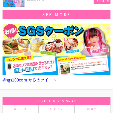
FASHION
SEE MORE
@sgs109com からのツイート
STREET GIRLS SNAP
ニュース
インタビュー
試写会