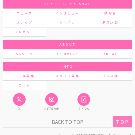
STREET GIRLS SNAP
ニュース
インタビュー
試写会
スナップ
クーポン
原宿店舗
プレゼント
ABOUT
SGS109
COMPANY
CONTACT
INFO
モデル募集
スタッフ募集
プレス様
コラム
𝕏
𝕏
INSTAGRAM
TIKTOK
TOP
BACK TO TOP