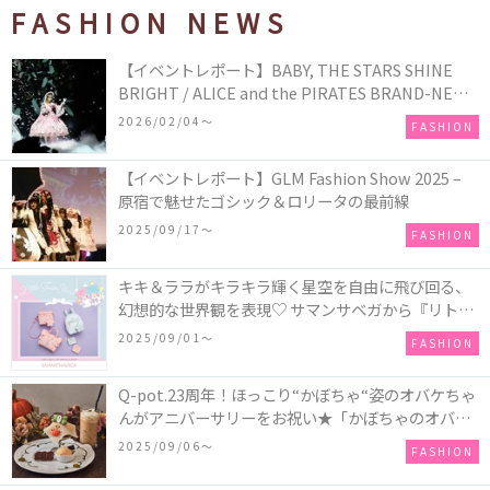
FASHION NEWS
【イベントレポート】BABY, THE STARS SHINE
BRIGHT / ALICE and the PIRATES BRAND-NEW
COLLECTION in TOKYO
2026/02/04〜
FASHION
【イベントレポート】GLM Fashion Show 2025 –
原宿で魅せたゴシック＆ロリータの最前線
2025/09/17〜
FASHION
キキ＆ララがキラキラ輝く星空を自由に飛び回る、
幻想的な世界観を表現♡ サマンサベガから『リトル
ツインスターズ』50周年アニバーサリーイヤー』を
2025/09/01〜
FASHION
記念したコレクションが登場
Q-pot.23周年！ほっこり“かぼちゃ“姿のオバケちゃ
んがアニバーサリーをお祝い★「かぼちゃのオバケ
ーキアクセサリー」が新発売！Q-pot CAFE.では
2025/09/06〜
FASHION
「かぼちゃのオバケーキプレート」も登場