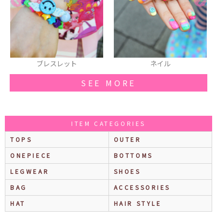
ネイル
厚底スニーカー
SEE MORE
ITEM CATEGORIES
TOPS
OUTER
ONEPIECE
BOTTOMS
LEGWEAR
SHOES
BAG
ACCESSORIES
HAT
HAIR STYLE