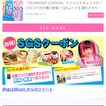
「SKINNYDIP LONDON」とナルミヤキャラクター
ズのコラボが再び登場！Y2Kムードを進化させた新
作コレクションを発売♪
2025/08/27〜
FASHION
SEE MORE
@sgs109com からのツイート