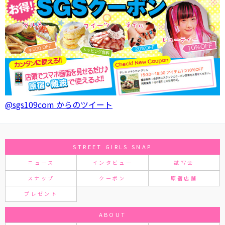
@sgs109com からのツイート
STREET GIRLS SNAP
ニュース
インタビュー
試写会
スナップ
クーポン
原宿店舗
プレゼント
ABOUT