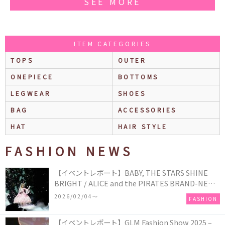
SEE MORE
ITEM CATEGORIES
TOPS
OUTER
ONEPIECE
BOTTOMS
LEGWEAR
SHOES
BAG
ACCESSORIES
HAT
HAIR STYLE
FASHION NEWS
【イベントレポート】BABY, THE STARS SHINE
BRIGHT / ALICE and the PIRATES BRAND-NEW
COLLECTION in TOKYO
2026/02/04〜
FASHION
【イベントレポート】GLM Fashion Show 2025 –