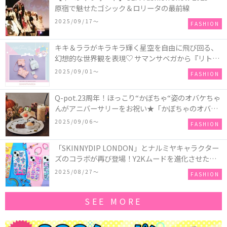
原宿で魅せたゴシック＆ロリータの最前線
2025/09/17〜
FASHION
キキ＆ララがキラキラ輝く星空を自由に飛び回る、
幻想的な世界観を表現♡ サマンサベガから『リトル
ツインスターズ』50周年アニバーサリーイヤー』を
2025/09/01〜
FASHION
記念したコレクションが登場
Q-pot.23周年！ほっこり“かぼちゃ“姿のオバケちゃ
んがアニバーサリーをお祝い★「かぼちゃのオバケ
ーキアクセサリー」が新発売！Q-pot CAFE.では
2025/09/06〜
FASHION
「かぼちゃのオバケーキプレート」も登場
「SKINNYDIP LONDON」とナルミヤキャラクター
ズのコラボが再び登場！Y2Kムードを進化させた新
作コレクションを発売♪
2025/08/27〜
FASHION
SEE MORE