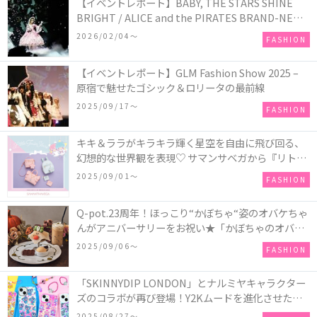
【イベントレポート】BABY, THE STARS SHINE
BRIGHT / ALICE and the PIRATES BRAND-NEW
COLLECTION in TOKYO
2026/02/04〜
FASHION
【イベントレポート】GLM Fashion Show 2025 –
原宿で魅せたゴシック＆ロリータの最前線
2025/09/17〜
FASHION
キキ＆ララがキラキラ輝く星空を自由に飛び回る、
幻想的な世界観を表現♡ サマンサベガから『リトル
ツインスターズ』50周年アニバーサリーイヤー』を
2025/09/01〜
FASHION
記念したコレクションが登場
Q-pot.23周年！ほっこり“かぼちゃ“姿のオバケちゃ
んがアニバーサリーをお祝い★「かぼちゃのオバケ
ーキアクセサリー」が新発売！Q-pot CAFE.では
2025/09/06〜
FASHION
「かぼちゃのオバケーキプレート」も登場
「SKINNYDIP LONDON」とナルミヤキャラクター
ズのコラボが再び登場！Y2Kムードを進化させた新
作コレクションを発売♪
2025/08/27〜