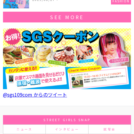
FASHION
SEE MORE
@sgs109com からのツイート
STREET GIRLS SNAP
ニュース
インタビュー
試写会