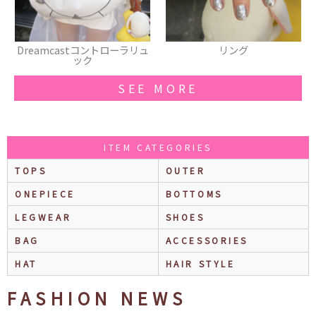
リュ
リング
ルーズソックス
SEE MORE
ITEM CATEGORIES
TOPS
OUTER
ONEPIECE
BOTTOMS
LEGWEAR
SHOES
BAG
ACCESSORIES
HAT
HAIR STYLE
FASHION NEWS