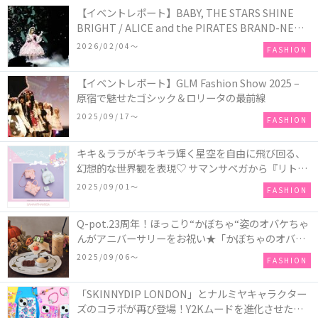
【イベントレポート】BABY, THE STARS SHINE
BRIGHT / ALICE and the PIRATES BRAND-NEW
COLLECTION in TOKYO
2026/02/04〜
FASHION
【イベントレポート】GLM Fashion Show 2025 –
原宿で魅せたゴシック＆ロリータの最前線
2025/09/17〜
FASHION
キキ＆ララがキラキラ輝く星空を自由に飛び回る、
幻想的な世界観を表現♡ サマンサベガから『リトル
ツインスターズ』50周年アニバーサリーイヤー』を
2025/09/01〜
FASHION
記念したコレクションが登場
Q-pot.23周年！ほっこり“かぼちゃ“姿のオバケちゃ
んがアニバーサリーをお祝い★「かぼちゃのオバケ
ーキアクセサリー」が新発売！Q-pot CAFE.では
2025/09/06〜
FASHION
「かぼちゃのオバケーキプレート」も登場
「SKINNYDIP LONDON」とナルミヤキャラクター
ズのコラボが再び登場！Y2Kムードを進化させた新