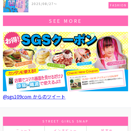
作コレクションを発売♪
2025/08/27〜
FASHION
SEE MORE
@sgs109com からのツイート
STREET GIRLS SNAP
ニュース
インタビュー
試写会