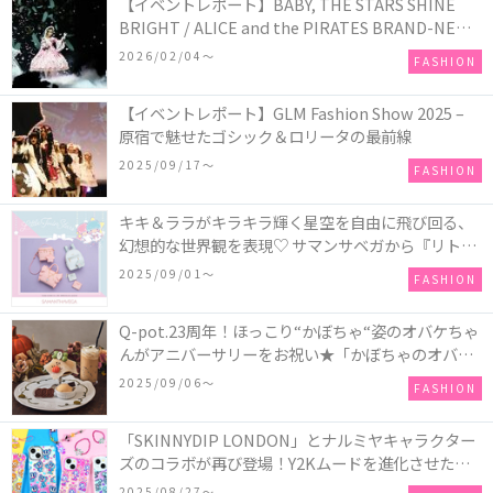
【イベントレポート】BABY, THE STARS SHINE
BRIGHT / ALICE and the PIRATES BRAND-NEW
COLLECTION in TOKYO
2026/02/04〜
FASHION
【イベントレポート】GLM Fashion Show 2025 –
原宿で魅せたゴシック＆ロリータの最前線
2025/09/17〜
FASHION
キキ＆ララがキラキラ輝く星空を自由に飛び回る、
幻想的な世界観を表現♡ サマンサベガから『リトル
ツインスターズ』50周年アニバーサリーイヤー』を
2025/09/01〜
FASHION
記念したコレクションが登場
Q-pot.23周年！ほっこり“かぼちゃ“姿のオバケちゃ
んがアニバーサリーをお祝い★「かぼちゃのオバケ
ーキアクセサリー」が新発売！Q-pot CAFE.では
2025/09/06〜
FASHION
「かぼちゃのオバケーキプレート」も登場
「SKINNYDIP LONDON」とナルミヤキャラクター
ズのコラボが再び登場！Y2Kムードを進化させた新
作コレクションを発売♪
2025/08/27〜