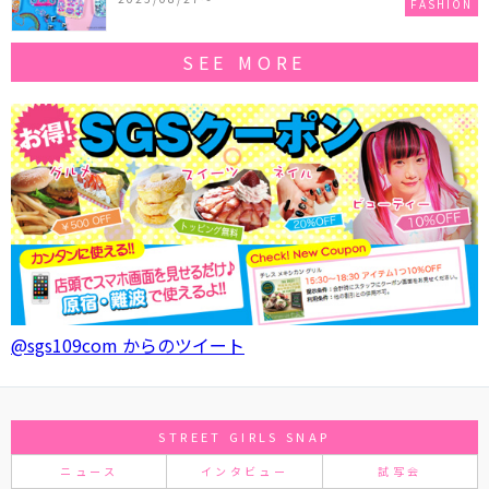
FASHION
SEE MORE
@sgs109com からのツイート
STREET GIRLS SNAP
ニュース
インタビュー
試写会