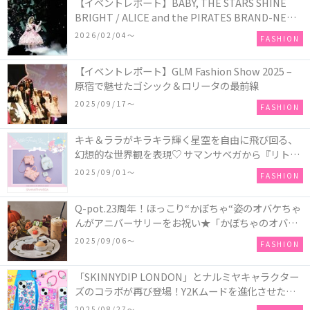
【イベントレポート】BABY, THE STARS SHINE
BRIGHT / ALICE and the PIRATES BRAND-NEW
COLLECTION in TOKYO
2026/02/04〜
FASHION
【イベントレポート】GLM Fashion Show 2025 –
原宿で魅せたゴシック＆ロリータの最前線
2025/09/17〜
FASHION
キキ＆ララがキラキラ輝く星空を自由に飛び回る、
幻想的な世界観を表現♡ サマンサベガから『リトル
ツインスターズ』50周年アニバーサリーイヤー』を
2025/09/01〜
FASHION
記念したコレクションが登場
Q-pot.23周年！ほっこり“かぼちゃ“姿のオバケちゃ
んがアニバーサリーをお祝い★「かぼちゃのオバケ
ーキアクセサリー」が新発売！Q-pot CAFE.では
2025/09/06〜
FASHION
「かぼちゃのオバケーキプレート」も登場
「SKINNYDIP LONDON」とナルミヤキャラクター
ズのコラボが再び登場！Y2Kムードを進化させた新
作コレクションを発売♪
2025/08/27〜