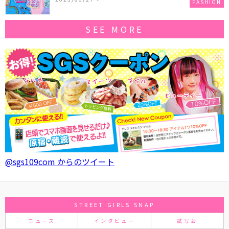
FASHION
SEE MORE
@sgs109com からのツイート
STREET GIRLS SNAP
ニュース
インタビュー
試写会