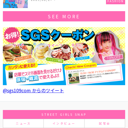
FASHION
SEE MORE
@sgs109com からのツイート
STREET GIRLS SNAP
ニュース
インタビュー
試写会