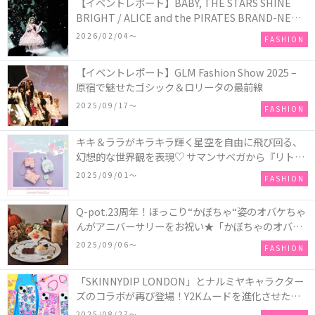
【イベントレポート】BABY, THE STARS SHINE
BRIGHT / ALICE and the PIRATES BRAND-NEW
COLLECTION in TOKYO
2026/02/04〜
FASHION
【イベントレポート】GLM Fashion Show 2025 –
原宿で魅せたゴシック＆ロリータの最前線
2025/09/17〜
FASHION
キキ＆ララがキラキラ輝く星空を自由に飛び回る、
幻想的な世界観を表現♡ サマンサベガから『リトル
ツインスターズ』50周年アニバーサリーイヤー』を
2025/09/01〜
FASHION
記念したコレクションが登場
Q-pot.23周年！ほっこり“かぼちゃ“姿のオバケちゃ
んがアニバーサリーをお祝い★「かぼちゃのオバケ
ーキアクセサリー」が新発売！Q-pot CAFE.では
2025/09/06〜
FASHION
「かぼちゃのオバケーキプレート」も登場
「SKINNYDIP LONDON」とナルミヤキャラクター
ズのコラボが再び登場！Y2Kムードを進化させた新
作コレクションを発売♪
2025/08/27〜