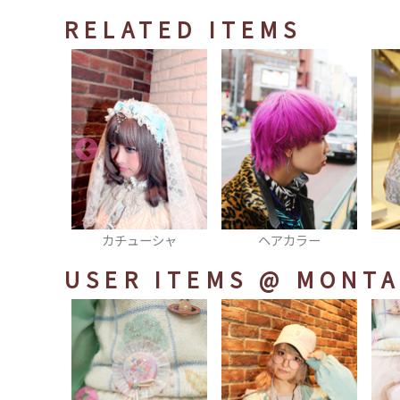
RELATED ITEMS
クセ
カチューシャ
ヘアカラー
USER ITEMS
@ MONT