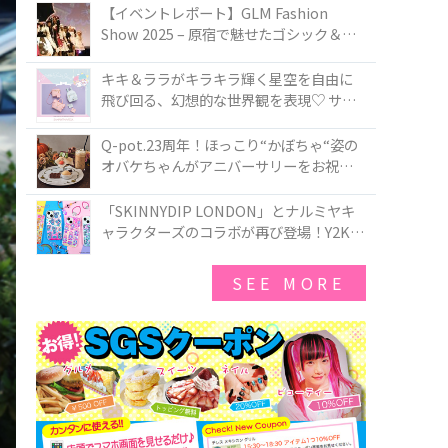
TOKYO
【イベントレポート】GLM Fashion
Show 2025 – 原宿で魅せたゴシック＆ロ
リータの最前線
キキ＆ララがキラキラ輝く星空を自由に
飛び回る、幻想的な世界観を表現♡ サマ
ンサベガから『リトルツインスターズ』
50周年アニバーサリーイヤー』を記念し
Q-pot.23周年！ほっこり“かぼちゃ“姿の
たコレクションが登場
オバケちゃんがアニバーサリーをお祝い
★「かぼちゃのオバケーキアクセサリ
ー」が新発売！Q-pot CAFE.では「かぼち
「SKINNYDIP LONDON」とナルミヤキ
ゃのオバケーキプレート」も登場
ャラクターズのコラボが再び登場！Y2Kム
ードを進化させた新作コレクションを発
売♪
SEE MORE