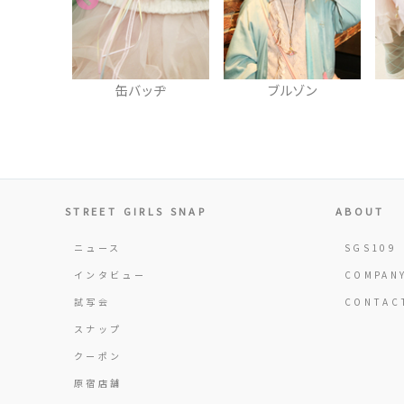
カ
缶バッヂ
ブルゾン
STREET GIRLS SNAP
ABOUT
ニュース
SGS109
インタビュー
COMPAN
試写会
CONTAC
スナップ
クーポン
原宿店舗