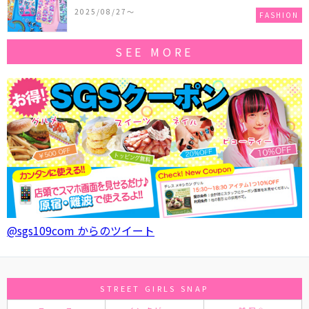
作コレクションを発売♪
2025/08/27〜
FASHION
SEE MORE
@sgs109com からのツイート
STREET GIRLS SNAP