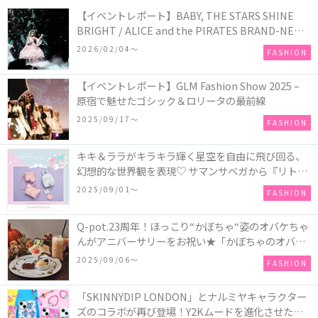
【イベントレポート】BABY, THE STARS SHINE
BRIGHT / ALICE and the PIRATES BRAND-NEW
COLLECTION in TOKYO
2026/02/04〜
FASHION
【イベントレポート】GLM Fashion Show 2025 –
原宿で魅せたゴシック＆ロリータの最前線
2025/09/17〜
FASHION
キキ＆ララがキラキラ輝く星空を自由に飛び回る、
幻想的な世界観を表現♡ サマンサベガから『リトル
ツインスターズ』50周年アニバーサリーイヤー』を
2025/09/01〜
FASHION
記念したコレクションが登場
Q-pot.23周年！ほっこり“かぼちゃ“姿のオバケちゃ
んがアニバーサリーをお祝い★「かぼちゃのオバケ
ーキアクセサリー」が新発売！Q-pot CAFE.では
2025/09/06〜
FASHION
「かぼちゃのオバケーキプレート」も登場
「SKINNYDIP LONDON」とナルミヤキャラクター
ズのコラボが再び登場！Y2Kムードを進化させた新