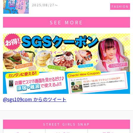
作コレクションを発売♪
2025/08/27〜
FASHION
SEE MORE
@sgs109com からのツイート
STREET GIRLS SNAP