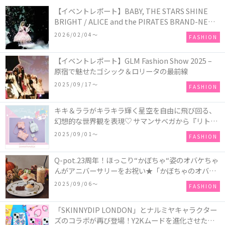
【イベントレポート】BABY, THE STARS SHINE
BRIGHT / ALICE and the PIRATES BRAND-NEW
COLLECTION in TOKYO
2026/02/04〜
FASHION
【イベントレポート】GLM Fashion Show 2025 –
原宿で魅せたゴシック＆ロリータの最前線
2025/09/17〜
FASHION
キキ＆ララがキラキラ輝く星空を自由に飛び回る、
幻想的な世界観を表現♡ サマンサベガから『リトル
ツインスターズ』50周年アニバーサリーイヤー』を
2025/09/01〜
FASHION
記念したコレクションが登場
Q-pot.23周年！ほっこり“かぼちゃ“姿のオバケちゃ
んがアニバーサリーをお祝い★「かぼちゃのオバケ
ーキアクセサリー」が新発売！Q-pot CAFE.では
2025/09/06〜
FASHION
「かぼちゃのオバケーキプレート」も登場
「SKINNYDIP LONDON」とナルミヤキャラクター
ズのコラボが再び登場！Y2Kムードを進化させた新