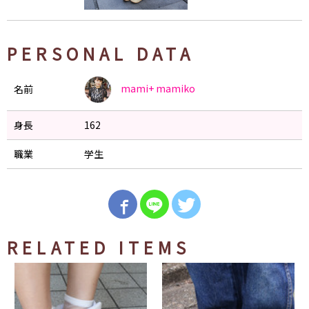
PERSONAL DATA
mami+
mamiko
名前
身長
162
職業
学生
RELATED ITEMS