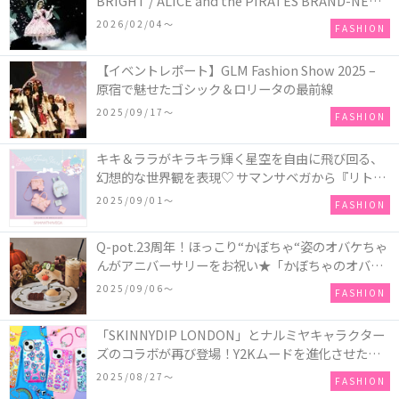
BRIGHT / ALICE and the PIRATES BRAND-NEW
COLLECTION in TOKYO
2026/02/04〜
FASHION
【イベントレポート】GLM Fashion Show 2025 –
原宿で魅せたゴシック＆ロリータの最前線
2025/09/17〜
FASHION
キキ＆ララがキラキラ輝く星空を自由に飛び回る、
幻想的な世界観を表現♡ サマンサベガから『リトル
ツインスターズ』50周年アニバーサリーイヤー』を
2025/09/01〜
FASHION
記念したコレクションが登場
Q-pot.23周年！ほっこり“かぼちゃ“姿のオバケちゃ
んがアニバーサリーをお祝い★「かぼちゃのオバケ
ーキアクセサリー」が新発売！Q-pot CAFE.では
2025/09/06〜
FASHION
「かぼちゃのオバケーキプレート」も登場
「SKINNYDIP LONDON」とナルミヤキャラクター
ズのコラボが再び登場！Y2Kムードを進化させた新
作コレクションを発売♪
2025/08/27〜
FASHION