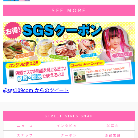
SEE MORE
@sgs109com からのツイート
STREET GIRLS SNAP
ニュース
インタビュー
試写会
スナップ
クーポン
原宿店舗