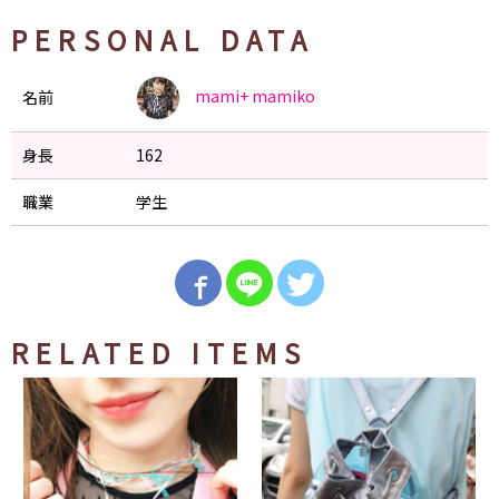
PERSONAL DATA
mami+
mamiko
名前
身長
162
職業
学生
RELATED ITEMS