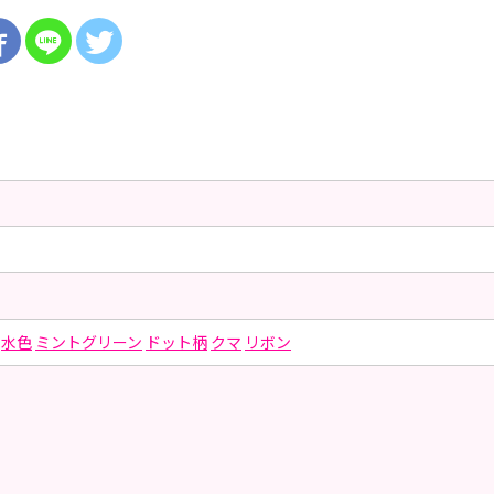
水色
ミントグリーン
ドット柄
クマ
リボン