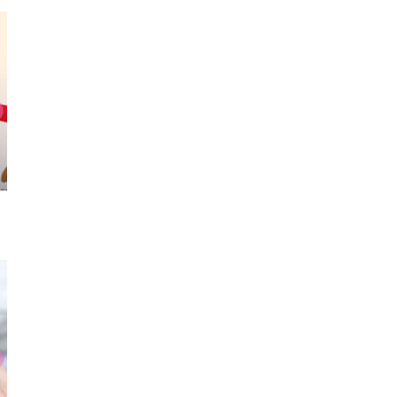
メガネ
リュック
Tシ