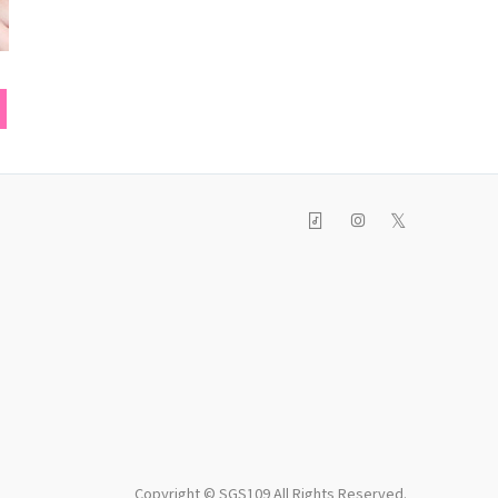
リング
うさぎリング
ブレス
𝕏
Copyright © SGS109 All Rights Reserved.