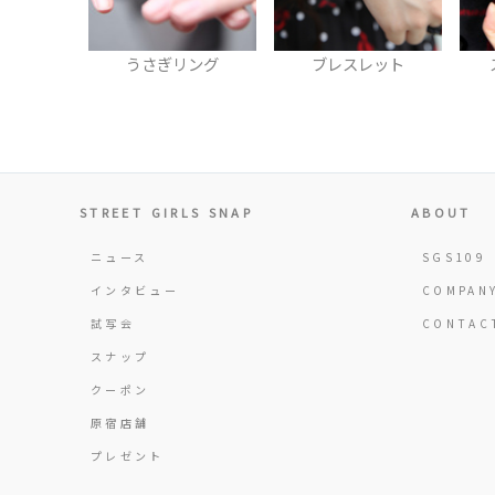
グ
うさぎリング
ブレスレット
STREET GIRLS SNAP
ABOUT
ニュース
SGS109
インタビュー
COMPAN
試写会
CONTAC
スナップ
クーポン
原宿店舗
プレゼント