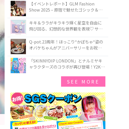
TOKYO
【イベントレポート】GLM Fashion
Show 2025 – 原宿で魅せたゴシック＆ロ
リータの最前線
キキ＆ララがキラキラ輝く星空を自由に
飛び回る、幻想的な世界観を表現♡ サマ
ンサベガから『リトルツインスターズ』
50周年アニバーサリーイヤー』を記念し
Q-pot.23周年！ほっこり“かぼちゃ“姿の
たコレクションが登場
オバケちゃんがアニバーサリーをお祝い
★「かぼちゃのオバケーキアクセサリ
ー」が新発売！Q-pot CAFE.では「かぼち
「SKINNYDIP LONDON」とナルミヤキ
ゃのオバケーキプレート」も登場
ャラクターズのコラボが再び登場！Y2Kム
ードを進化させた新作コレクションを発
売♪
SEE MORE