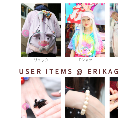
ネ
リュック
Tシャツ
USER ITEMS
@ ERIKA