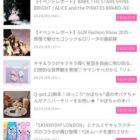
【イベントレポート】BABY, THE STARS SHINE
BRIGHT / ALICE and the PIRATES BRAND-NEW
COLLECTION in TOKYO
2026/02/04〜
FASHION
【イベントレポート】GLM Fashion Show 2025 –
原宿で魅せたゴシック＆ロリータの最前線
2025/09/17〜
FASHION
キキ＆ララがキラキラ輝く星空を自由に飛び回る、
幻想的な世界観を表現♡ サマンサベガから『リトル
ツインスターズ』50周年アニバーサリーイヤー』を
2025/09/01〜
FASHION
記念したコレクションが登場
Q-pot.23周年！ほっこり“かぼちゃ“姿のオバケちゃ
んがアニバーサリーをお祝い★「かぼちゃのオバケ
ーキアクセサリー」が新発売！Q-pot CAFE.では
2025/09/06〜
FASHION
「かぼちゃのオバケーキプレート」も登場
「SKINNYDIP LONDON」とナルミヤキャラクター
ズのコラボが再び登場！Y2Kムードを進化させた新
作コレクションを発売♪
2025/08/27〜