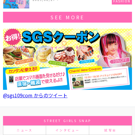
FASHION
SEE MORE
@sgs109com からのツイート
STREET GIRLS SNAP
ニュース
インタビュー
試写会