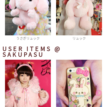
リュック
マフラー
USER ITEMS
@
SAKUPASU