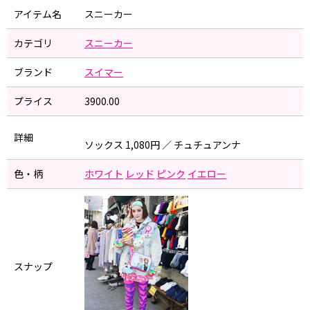
アイテム名
スニーカー
カテゴリ
スニーカー
ブランド
スイマー
プライス
3900.00
詳細
ソックス 1,080円 ／ チュチュアンナ
色・柄
ホワイト
レッド
ピンク
イエロー
スナップ