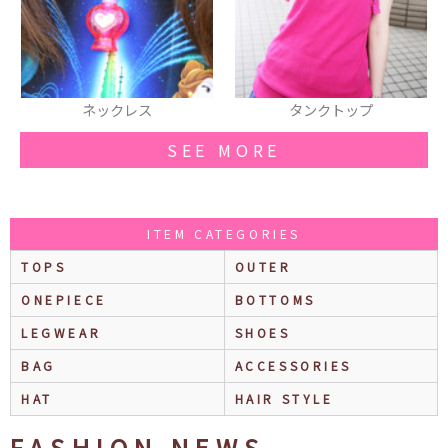
クレス
タンクトップ
ワンピー
SEE MORE
ITEM CATEGORIES
TOPS
OUTER
ONEPIECE
BOTTOMS
LEGWEAR
SHOES
BAG
ACCESSORIES
HAT
HAIR STYLE
FASHION NEWS