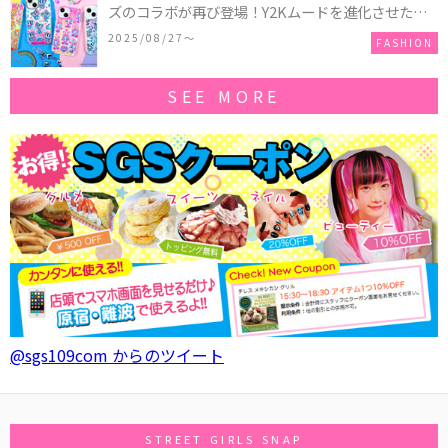
ズのコラボが再び登場！Y2Kムードを進化させた新
作コレクションを発売♪
2025/08/27〜
FASHION
SEE MORE
@sgs109com からのツイート
STREET GIRLS SNAP