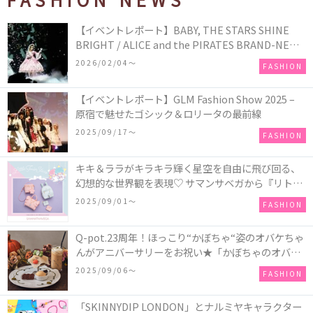
【イベントレポート】BABY, THE STARS SHINE
BRIGHT / ALICE and the PIRATES BRAND-NEW
COLLECTION in TOKYO
2026/02/04〜
FASHION
【イベントレポート】GLM Fashion Show 2025 –
原宿で魅せたゴシック＆ロリータの最前線
2025/09/17〜
FASHION
キキ＆ララがキラキラ輝く星空を自由に飛び回る、
幻想的な世界観を表現♡ サマンサベガから『リトル
ツインスターズ』50周年アニバーサリーイヤー』を
2025/09/01〜
FASHION
記念したコレクションが登場
Q-pot.23周年！ほっこり“かぼちゃ“姿のオバケちゃ
んがアニバーサリーをお祝い★「かぼちゃのオバケ
ーキアクセサリー」が新発売！Q-pot CAFE.では
2025/09/06〜
FASHION
「かぼちゃのオバケーキプレート」も登場
「SKINNYDIP LONDON」とナルミヤキャラクター