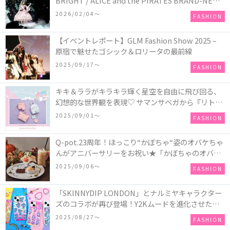
BRIGHT / ALICE and the PIRATES BRAND-NEW
COLLECTION in TOKYO
2026/02/04〜
FASHION
【イベントレポート】GLM Fashion Show 2025 –
原宿で魅せたゴシック＆ロリータの最前線
2025/09/17〜
FASHION
キキ＆ララがキラキラ輝く星空を自由に飛び回る、
幻想的な世界観を表現♡ サマンサベガから『リトル
ツインスターズ』50周年アニバーサリーイヤー』を
2025/09/01〜
FASHION
記念したコレクションが登場
Q-pot.23周年！ほっこり“かぼちゃ“姿のオバケちゃ
んがアニバーサリーをお祝い★「かぼちゃのオバケ
ーキアクセサリー」が新発売！Q-pot CAFE.では
2025/09/06〜
FASHION
「かぼちゃのオバケーキプレート」も登場
「SKINNYDIP LONDON」とナルミヤキャラクター
ズのコラボが再び登場！Y2Kムードを進化させた新
作コレクションを発売♪
2025/08/27〜
FASHION