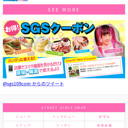
SEE MORE
@sgs109com からのツイート
STREET GIRLS SNAP
ニュース
インタビュー
試写会
スナップ
クーポン
原宿店舗