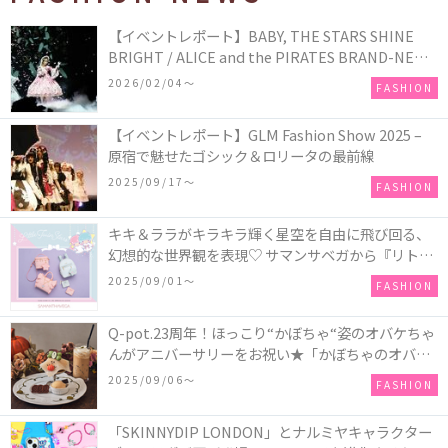
【イベントレポート】BABY, THE STARS SHINE
BRIGHT / ALICE and the PIRATES BRAND-NEW
COLLECTION in TOKYO
2026/02/04〜
FASHION
【イベントレポート】GLM Fashion Show 2025 –
原宿で魅せたゴシック＆ロリータの最前線
2025/09/17〜
FASHION
キキ＆ララがキラキラ輝く星空を自由に飛び回る、
幻想的な世界観を表現♡ サマンサベガから『リトル
ツインスターズ』50周年アニバーサリーイヤー』を
2025/09/01〜
FASHION
記念したコレクションが登場
Q-pot.23周年！ほっこり“かぼちゃ“姿のオバケちゃ
んがアニバーサリーをお祝い★「かぼちゃのオバケ
ーキアクセサリー」が新発売！Q-pot CAFE.では
2025/09/06〜
FASHION
「かぼちゃのオバケーキプレート」も登場
「SKINNYDIP LONDON」とナルミヤキャラクター