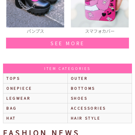
スマフォカバー
ショルダーバッグ
SEE MORE
ITEM CATEGORIES
TOPS
OUTER
ONEPIECE
BOTTOMS
LEGWEAR
SHOES
BAG
ACCESSORIES
HAT
HAIR STYLE
FASHION NEWS