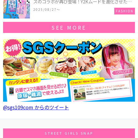
ズのコラボが再び登場！Y2Kムードを進化させた新
作コレクションを発売♪
2025/08/27〜
FASHION
SEE MORE
@sgs109com からのツイート
STREET GIRLS SNAP