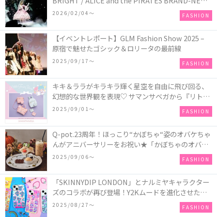
BRIGHT / ALICE and the PIRATES BRAND-NEW
COLLECTION in TOKYO
2026/02/04〜
FASHION
【イベントレポート】GLM Fashion Show 2025 –
原宿で魅せたゴシック＆ロリータの最前線
2025/09/17〜
FASHION
キキ＆ララがキラキラ輝く星空を自由に飛び回る、
幻想的な世界観を表現♡ サマンサベガから『リトル
ツインスターズ』50周年アニバーサリーイヤー』を
2025/09/01〜
FASHION
記念したコレクションが登場
Q-pot.23周年！ほっこり“かぼちゃ“姿のオバケちゃ
んがアニバーサリーをお祝い★「かぼちゃのオバケ
ーキアクセサリー」が新発売！Q-pot CAFE.では
2025/09/06〜
FASHION
「かぼちゃのオバケーキプレート」も登場
「SKINNYDIP LONDON」とナルミヤキャラクター
ズのコラボが再び登場！Y2Kムードを進化させた新
作コレクションを発売♪
2025/08/27〜
FASHION