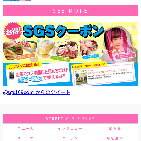
SEE MORE
@sgs109com からのツイート
STREET GIRLS SNAP
ニュース
インタビュー
試写会
スナップ
クーポン
原宿店舗