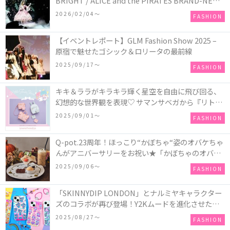
BRIGHT / ALICE and the PIRATES BRAND-NEW
COLLECTION in TOKYO
2026/02/04〜
FASHION
【イベントレポート】GLM Fashion Show 2025 –
原宿で魅せたゴシック＆ロリータの最前線
2025/09/17〜
FASHION
キキ＆ララがキラキラ輝く星空を自由に飛び回る、
幻想的な世界観を表現♡ サマンサベガから『リトル
ツインスターズ』50周年アニバーサリーイヤー』を
2025/09/01〜
FASHION
記念したコレクションが登場
Q-pot.23周年！ほっこり“かぼちゃ“姿のオバケちゃ
んがアニバーサリーをお祝い★「かぼちゃのオバケ
ーキアクセサリー」が新発売！Q-pot CAFE.では
2025/09/06〜
FASHION
「かぼちゃのオバケーキプレート」も登場
「SKINNYDIP LONDON」とナルミヤキャラクター
ズのコラボが再び登場！Y2Kムードを進化させた新
作コレクションを発売♪
2025/08/27〜
FASHION