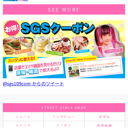
SEE MORE
@sgs109com からのツイート
STREET GIRLS SNAP
ニュース
インタビュー
試写会
スナップ
クーポン
原宿店舗